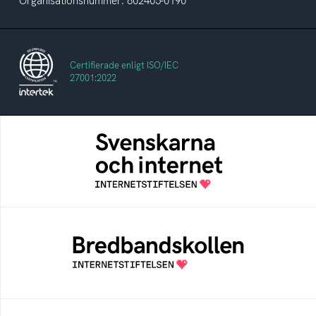
Organisationsnummer: 802405-0190
Certifierade enligt ISO/IEC
27001:2022
Svenskarna och internet
En årlig studie av svenska folkets
internetvanor
Bredbandskollen
Bredbandskollen är ett oberoende
konsumentverktyg som drivs av
Internetstiftelsen
Internetmuseum