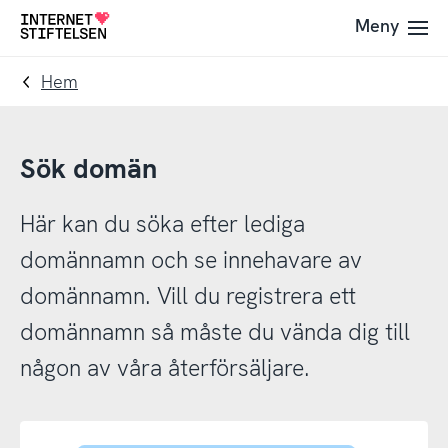
Till
Till
Meny
Till
navigering
innehåll
startsida
Hem
Sök domän
Här kan du söka efter lediga
domännamn och se innehavare av
domännamn. Vill du registrera ett
domännamn så måste du vända dig till
någon av våra återförsäljare.