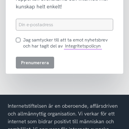
kunskap helt enkelt!
Din
e-
postadress
Jag
Jag samtycker till att ta emot nyhetsbrev
samtycker
och har tagit del av
Integritetspolicyn
till
att
Prenumerera
ta
emot
nyhetsbrev
och
har
tagit
del
Internetstiftelsen är en oberoende, affärsdriven
av
och allmännyttig organisation. Vi verkar för ett
integritetspolicyn
internet som bidrar positivt till människan och