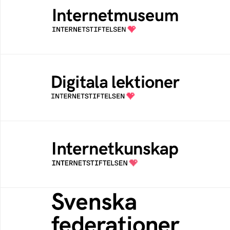
Ett digitalt museum som byggts, och kureras
av Internetstiftelsen
Digitala lektioner
Öppen digital lärresurs med färdiga lektioner
för alla stadier i grundskolan
Internetkunskap
Samlad kunskap som hjälper dig att bli en
säker och medveten internetanvändare
Svenska federationer
Grunden för medlemskap i en sektors- eller
kontextspecifik federation