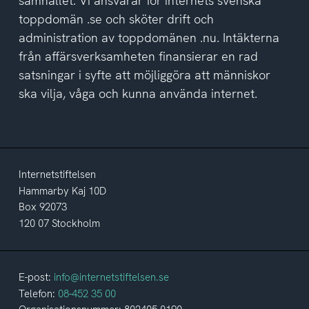
samhället. Vi ansvarar för internets svenska
toppdomän .se och sköter drift och
administration av toppdomänen .nu. Intäkterna
från affärsverksamheten finansierar en rad
satsningar i syfte att möjliggöra att människor
ska vilja, våga och kunna använda internet.
Internetstiftelsen
Hammarby Kaj 10D
Box 92073
120 07 Stockholm
E-post:
info@internetstiftelsen.se
Telefon:
08-452 35 00