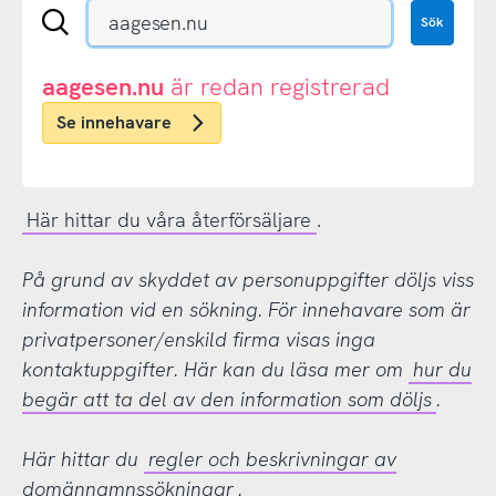
Sök
Sök
en
.se-
eller
aagesen.nu
är redan registrerad
.nu-
Se innehavare
domän
Här hittar du våra återförsäljare
.
På grund av skyddet av personuppgifter döljs viss
information vid en sökning. För innehavare som är
privatpersoner/enskild firma visas inga
kontaktuppgifter. Här kan du läsa mer om
hur du
begär att ta del av den information som döljs
.
Här hittar du
regler och beskrivningar av
domännamnssökningar
.