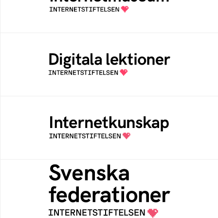
av Internetstiftelsen
Digitala lektioner
Öppen digital lärresurs med färdiga lektioner
för alla stadier i grundskolan
Internetkunskap
Samlad kunskap som hjälper dig att bli en
säker och medveten internetanvändare
Svenska federationer
Grunden för medlemskap i en sektors- eller
kontextspecifik federation