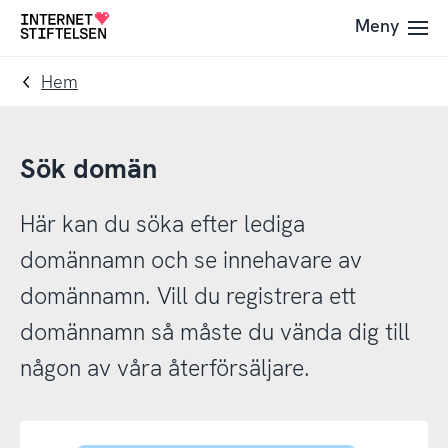
Till
Till
Meny
Till
navigering
innehåll
startsida
Hem
Sök domän
Här kan du söka efter lediga
domännamn och se innehavare av
domännamn. Vill du registrera ett
domännamn så måste du vända dig till
någon av våra återförsäljare.