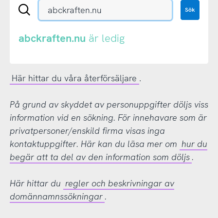
Sök
Sök
en
.se-
eller
abckraften.nu
är ledig
.nu-
domän
Här hittar du våra återförsäljare
.
På grund av skyddet av personuppgifter döljs viss
information vid en sökning. För innehavare som är
privatpersoner/enskild firma visas inga
kontaktuppgifter. Här kan du läsa mer om
hur du
begär att ta del av den information som döljs
.
Här hittar du
regler och beskrivningar av
domännamnssökningar
.