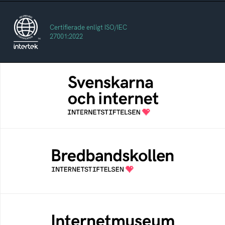
Certifierade enligt ISO/IEC
27001:2022
Svenskarna och internet
En årlig studie av svenska folkets
internetvanor
Bredbandskollen
Bredbandskollen är ett oberoende
konsumentverktyg som drivs av
Internetstiftelsen
Internetmuseum
Ett digitalt museum som byggts, och kureras