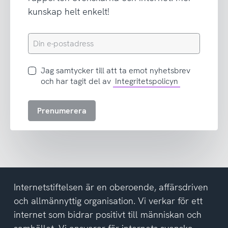
kunskap helt enkelt!
Din
e-
postadress
Jag
Jag samtycker till att ta emot nyhetsbrev
samtycker
och har tagit del av
Integritetspolicyn
till
att
Prenumerera
ta
emot
nyhetsbrev
och
har
tagit
del
Internetstiftelsen är en oberoende, affärsdriven
av
och allmännyttig organisation. Vi verkar för ett
integritetspolicyn
internet som bidrar positivt till människan och