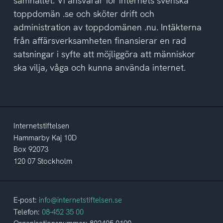
samhället. Vi ansvarar för internets svenska
toppdomän .se och sköter drift och
administration av toppdomänen .nu. Intäkterna
från affärsverksamheten finansierar en rad
satsningar i syfte att möjliggöra att människor
ska vilja, våga och kunna använda internet.
Internetstiftelsen
Hammarby Kaj 10D
Box 92073
120 07 Stockholm
E-post:
info@internetstiftelsen.se
Telefon:
08-452 35 00