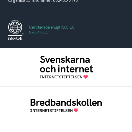
Organisationsnummer: 802405-0190
Certifierade enligt ISO/IEC
27001:2022
Svenskarna och internet
En årlig studie av svenska folkets
internetvanor
Bredbandskollen
Bredbandskollen är ett oberoende
konsumentverktyg som drivs av
Internetstiftelsen
Internetmuseum