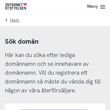
Till
Till
Meny
Till
navigering
innehåll
startsida
Hem
Sök domän
Här kan du söka efter lediga
domännamn och se innehavare av
domännamn. Vill du registrera ett
domännamn så måste du vända dig till
någon av våra återförsäljare.