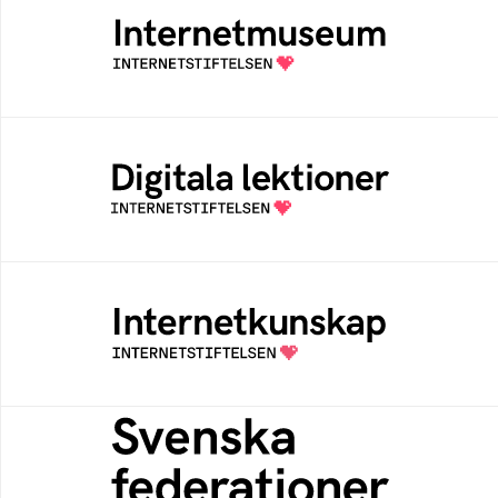
Ett digitalt museum som byggts, och kureras
av Internetstiftelsen
Digitala lektioner
Öppen digital lärresurs med färdiga lektioner
för alla stadier i grundskolan
Internetkunskap
Samlad kunskap som hjälper dig att bli en
säker och medveten internetanvändare
Svenska federationer
Grunden för medlemskap i en sektors- eller
kontextspecifik federation