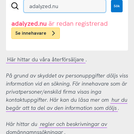
Sök
Sök
en
.se-
eller
adalyzed.nu
är redan registrerad
.nu-
Se innehavare
domän
Här hittar du våra återförsäljare
.
På grund av skyddet av personuppgifter döljs viss
information vid en sökning. För innehavare som är
privatpersoner/enskild firma visas inga
kontaktuppgifter. Här kan du läsa mer om
hur du
begär att ta del av den information som döljs
.
Här hittar du
regler och beskrivningar av
domännamnssökningar
.