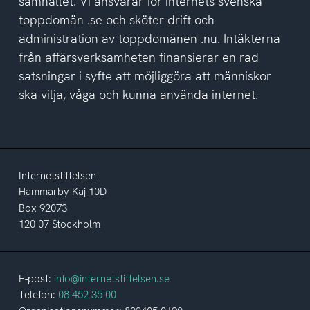
samhället. Vi ansvarar för internets svenska
toppdomän .se och sköter drift och
administration av toppdomänen .nu. Intäkterna
från affärsverksamheten finansierar en rad
satsningar i syfte att möjliggöra att människor
ska vilja, våga och kunna använda internet.
Internetstiftelsen
Hammarby Kaj 10D
Box 92073
120 07 Stockholm
E-post:
info@internetstiftelsen.se
Telefon:
08-452 35 00