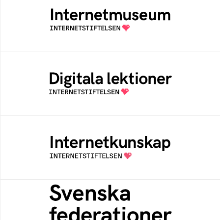
Ett digitalt museum som byggts, och kureras
av Internetstiftelsen
Digitala lektioner
Öppen digital lärresurs med färdiga lektioner
för alla stadier i grundskolan
Internetkunskap
Samlad kunskap som hjälper dig att bli en
säker och medveten internetanvändare
Svenska federationer
Grunden för medlemskap i en sektors- eller
kontextspecifik federation