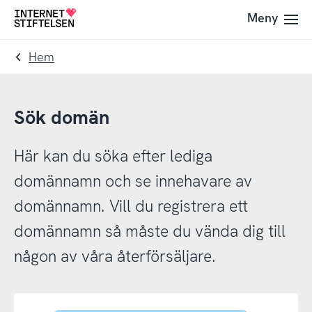
Till
Till
Meny
Till
navigering
innehåll
startsida
Hem
Sök domän
Här kan du söka efter lediga
domännamn och se innehavare av
domännamn. Vill du registrera ett
domännamn så måste du vända dig till
någon av våra återförsäljare.