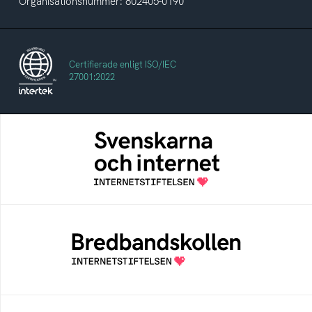
Organisationsnummer: 802405-0190
Certifierade enligt ISO/IEC
27001:2022
Svenskarna och internet
En årlig studie av svenska folkets
internetvanor
Bredbandskollen
Bredbandskollen är ett oberoende
konsumentverktyg som drivs av
Internetstiftelsen
Internetmuseum