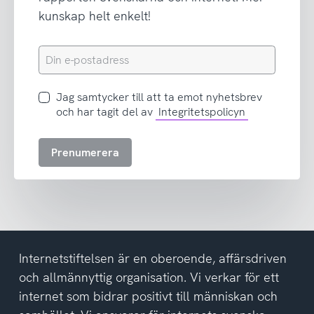
kunskap helt enkelt!
Din
e-
postadress
Jag
Jag samtycker till att ta emot nyhetsbrev
samtycker
och har tagit del av
Integritetspolicyn
till
att
Prenumerera
ta
emot
nyhetsbrev
och
har
tagit
del
Internetstiftelsen är en oberoende, affärsdriven
av
och allmännyttig organisation. Vi verkar för ett
integritetspolicyn
internet som bidrar positivt till människan och