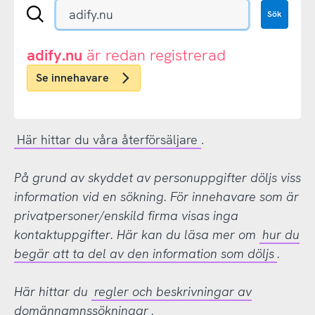
Sök
Sök
en
.se-
eller
adify.nu
är redan registrerad
.nu-
Se innehavare
domän
Här hittar du våra återförsäljare
.
På grund av skyddet av personuppgifter döljs viss
information vid en sökning. För innehavare som är
privatpersoner/enskild firma visas inga
kontaktuppgifter. Här kan du läsa mer om
hur du
begär att ta del av den information som döljs
.
Här hittar du
regler och beskrivningar av
domännamnssökningar
.