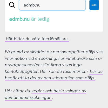
Sök
Sök
en
.se-
eller
admb.nu
är ledig
.nu-
domän
Här hittar du våra återförsäljare
.
På grund av skyddet av personuppgifter döljs viss
information vid en sökning. För innehavare som är
privatpersoner/enskild firma visas inga
kontaktuppgifter. Här kan du läsa mer om
hur du
begär att ta del av den information som döljs
.
Här hittar du
regler och beskrivningar av
domännamnssökningar
.