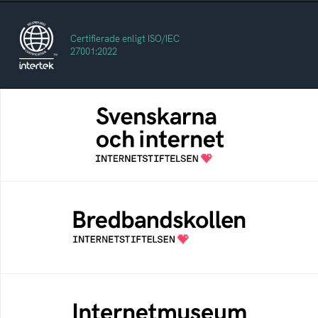
Certifierade enligt ISO/IEC
27001:2022
Svenskarna och internet
En årlig studie av svenska folkets
internetvanor
Bredbandskollen
Bredbandskollen är ett oberoende
konsumentverktyg som drivs av
Internetstiftelsen
Internetmuseum
Ett digitalt museum som byggts, och kureras