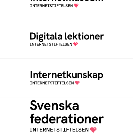
av Internetstiftelsen
Digitala lektioner
Öppen digital lärresurs med färdiga lektioner
för alla stadier i grundskolan
Internetkunskap
Samlad kunskap som hjälper dig att bli en
säker och medveten internetanvändare
Svenska federationer
Grunden för medlemskap i en sektors- eller
kontextspecifik federation