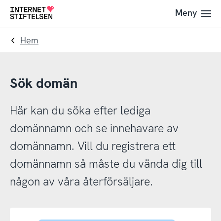
Till
Till
Meny
Till
navigering
innehåll
startsida
Hem
Sök domän
Här kan du söka efter lediga
domännamn och se innehavare av
domännamn. Vill du registrera ett
domännamn så måste du vända dig till
någon av våra återförsäljare.