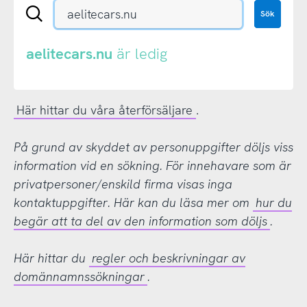
Sök
Sök
en
.se-
eller
aelitecars.nu
är ledig
.nu-
domän
Här hittar du våra återförsäljare
.
På grund av skyddet av personuppgifter döljs viss
information vid en sökning. För innehavare som är
privatpersoner/enskild firma visas inga
kontaktuppgifter. Här kan du läsa mer om
hur du
begär att ta del av den information som döljs
.
Här hittar du
regler och beskrivningar av
domännamnssökningar
.