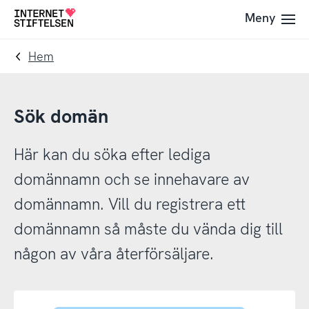
Till
Till
Meny
Till
navigering
innehåll
startsida
Hem
Sök domän
Här kan du söka efter lediga
domännamn och se innehavare av
domännamn. Vill du registrera ett
domännamn så måste du vända dig till
någon av våra återförsäljare.