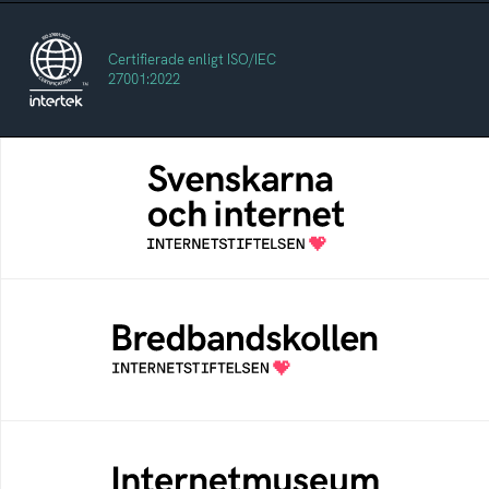
Certifierade enligt ISO/IEC
27001:2022
Svenskarna och internet
En årlig studie av svenska folkets
internetvanor
Bredbandskollen
Bredbandskollen är ett oberoende
konsumentverktyg som drivs av
Internetstiftelsen
Internetmuseum
Ett digitalt museum som byggts, och kureras