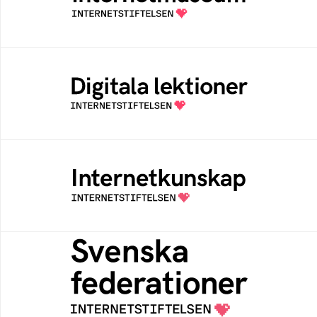
av Internetstiftelsen
Digitala lektioner
Öppen digital lärresurs med färdiga lektioner
för alla stadier i grundskolan
Internetkunskap
Samlad kunskap som hjälper dig att bli en
säker och medveten internetanvändare
Svenska federationer
Grunden för medlemskap i en sektors- eller
kontextspecifik federation