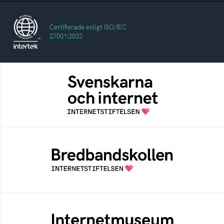
Certifierade enligt ISO/IEC
27001:2022
Svenskarna och internet
En årlig studie av svenska folkets
internetvanor
Bredbandskollen
Bredbandskollen är ett oberoende
konsumentverktyg som drivs av
Internetstiftelsen
Internetmuseum
Ett digitalt museum som byggts, och kureras