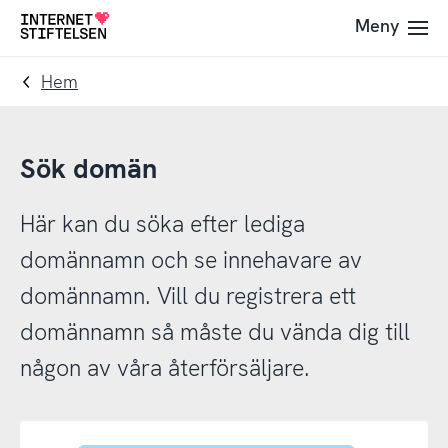
Till
Till
Meny
Till
navigering
innehåll
startsida
Hem
Sök domän
Här kan du söka efter lediga
domännamn och se innehavare av
domännamn. Vill du registrera ett
domännamn så måste du vända dig till
någon av våra återförsäljare.