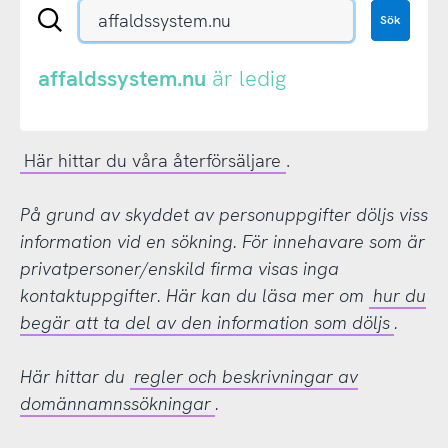
Sök
Sök
en
.se-
eller
affaldssystem.nu
är ledig
.nu-
domän
Här hittar du våra återförsäljare
.
På grund av skyddet av personuppgifter döljs viss
information vid en sökning. För innehavare som är
privatpersoner/enskild firma visas inga
kontaktuppgifter. Här kan du läsa mer om
hur du
begär att ta del av den information som döljs
.
Här hittar du
regler och beskrivningar av
domännamnssökningar
.