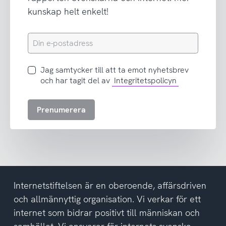
kunskap helt enkelt!
Din
e-
postadress
Jag
Jag samtycker till att ta emot nyhetsbrev
samtycker
och har tagit del av
Integritetspolicyn
till
att
Prenumerera
ta
emot
nyhetsbrev
och
har
tagit
del
Internetstiftelsen är en oberoende, affärsdriven
av
och allmännyttig organisation. Vi verkar för ett
integritetspolicyn
internet som bidrar positivt till människan och