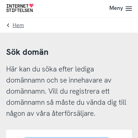
Till
Till
Meny
Till
navigering
innehåll
startsida
Hem
Sök domän
Här kan du söka efter lediga
domännamn och se innehavare av
domännamn. Vill du registrera ett
domännamn så måste du vända dig till
någon av våra återförsäljare.