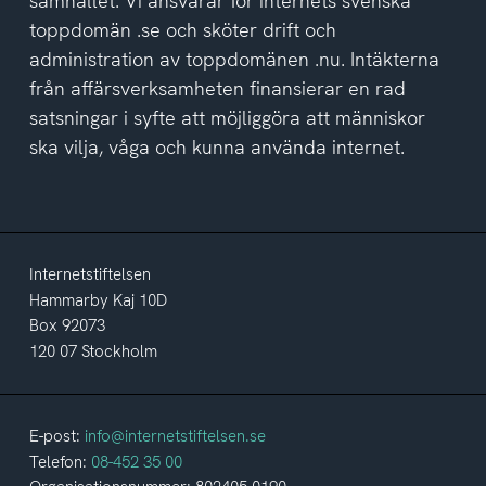
samhället. Vi ansvarar för internets svenska
toppdomän .se och sköter drift och
administration av toppdomänen .nu. Intäkterna
från affärsverksamheten finansierar en rad
satsningar i syfte att möjliggöra att människor
ska vilja, våga och kunna använda internet.
Internetstiftelsen
Hammarby Kaj 10D
Box 92073
120 07 Stockholm
E-post:
info@internetstiftelsen.se
Telefon:
08-452 35 00