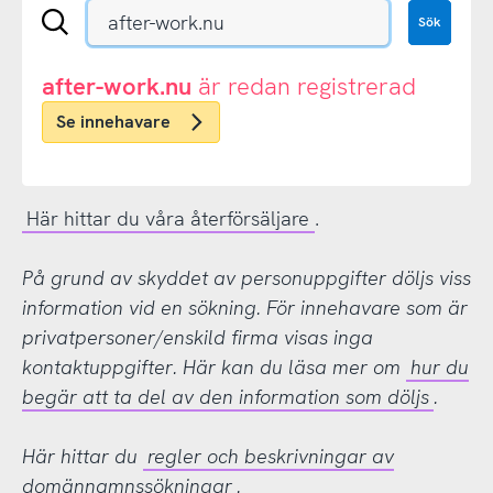
Sök
Sök
en
.se-
eller
after-work.nu
är redan registrerad
.nu-
Se innehavare
domän
Här hittar du våra återförsäljare
.
På grund av skyddet av personuppgifter döljs viss
information vid en sökning. För innehavare som är
privatpersoner/enskild firma visas inga
kontaktuppgifter. Här kan du läsa mer om
hur du
begär att ta del av den information som döljs
.
Här hittar du
regler och beskrivningar av
domännamnssökningar
.