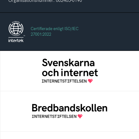
Organisationsnummer: 802405-0190
Certifierade enligt ISO/IEC
27001:2022
Svenskarna och internet
En årlig studie av svenska folkets
internetvanor
Bredbandskollen
Bredbandskollen är ett oberoende
konsumentverktyg som drivs av
Internetstiftelsen
Internetmuseum