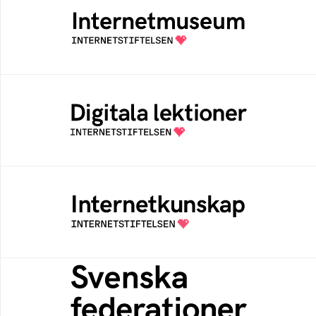
Ett digitalt museum som byggts, och kureras
av Internetstiftelsen
Digitala lektioner
Öppen digital lärresurs med färdiga lektioner
för alla stadier i grundskolan
Internetkunskap
Samlad kunskap som hjälper dig att bli en
säker och medveten internetanvändare
Svenska federationer
Grunden för medlemskap i en sektors- eller
kontextspecifik federation