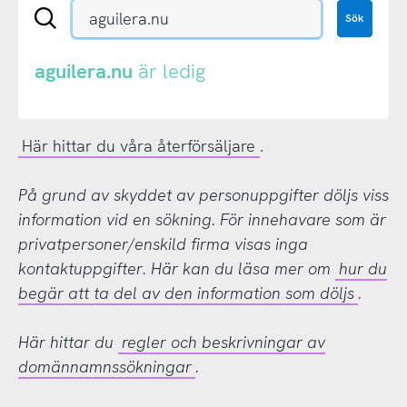
Sök
Sök
en
.se-
eller
aguilera.nu
är ledig
.nu-
domän
Här hittar du våra återförsäljare
.
På grund av skyddet av personuppgifter döljs viss
information vid en sökning. För innehavare som är
privatpersoner/enskild firma visas inga
kontaktuppgifter. Här kan du läsa mer om
hur du
begär att ta del av den information som döljs
.
Här hittar du
regler och beskrivningar av
domännamnssökningar
.