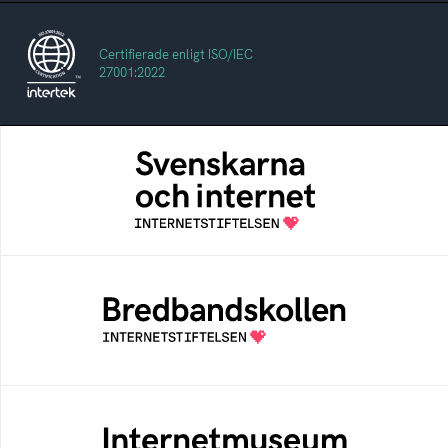
Certifierade enligt ISO/IEC
27001:2022
Svenskarna och internet
En årlig studie av svenska folkets
internetvanor
Bredbandskollen
Bredbandskollen är ett oberoende
konsumentverktyg som drivs av
Internetstiftelsen
Internetmuseum
Ett digitalt museum som byggts, och kureras