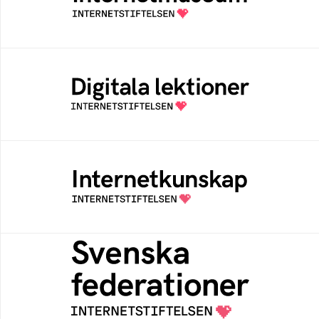
av Internetstiftelsen
Digitala lektioner
Öppen digital lärresurs med färdiga lektioner
för alla stadier i grundskolan
Internetkunskap
Samlad kunskap som hjälper dig att bli en
säker och medveten internetanvändare
Svenska federationer
Grunden för medlemskap i en sektors- eller
kontextspecifik federation