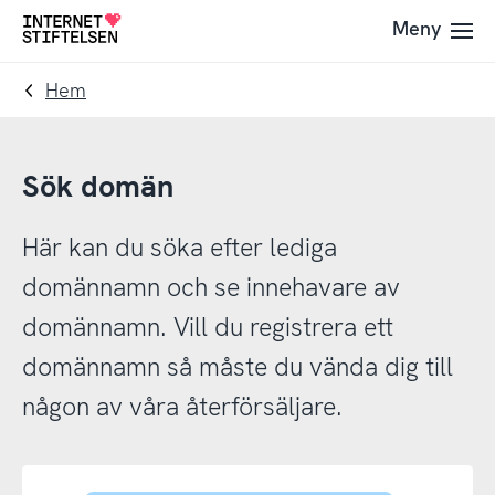
Till
Till
Meny
Till
navigering
innehåll
startsida
Hem
Sök domän
Här kan du söka efter lediga
domännamn och se innehavare av
domännamn. Vill du registrera ett
domännamn så måste du vända dig till
någon av våra återförsäljare.