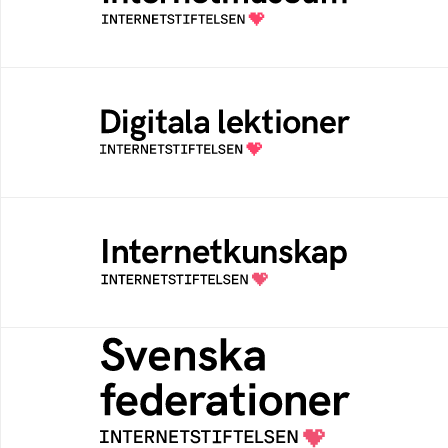
av Internetstiftelsen
Digitala lektioner
Öppen digital lärresurs med färdiga lektioner
för alla stadier i grundskolan
Internetkunskap
Samlad kunskap som hjälper dig att bli en
säker och medveten internetanvändare
Svenska federationer
Grunden för medlemskap i en sektors- eller
kontextspecifik federation