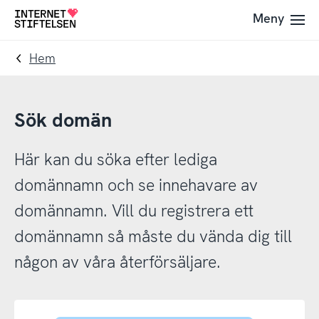
Till
Till
Meny
Till
navigering
innehåll
startsida
Hem
Sök domän
Här kan du söka efter lediga
domännamn och se innehavare av
domännamn. Vill du registrera ett
domännamn så måste du vända dig till
någon av våra återförsäljare.