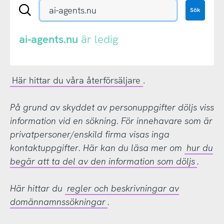
Sök
Sök
en
.se-
eller
ai-agents.nu
är ledig
.nu-
domän
Här hittar du våra återförsäljare
.
På grund av skyddet av personuppgifter döljs viss
information vid en sökning. För innehavare som är
privatpersoner/enskild firma visas inga
kontaktuppgifter. Här kan du läsa mer om
hur du
begär att ta del av den information som döljs
.
Här hittar du
regler och beskrivningar av
domännamnssökningar
.