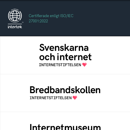
Certifierade enligt ISO/IEC
27001:2022
Svenskarna och internet
En årlig studie av svenska folkets
internetvanor
Bredbandskollen
Bredbandskollen är ett oberoende
konsumentverktyg som drivs av
Internetstiftelsen
Internetmuseum
Ett digitalt museum som byggts, och kureras