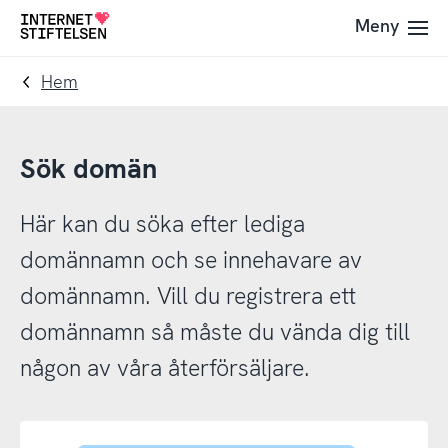
Till
Till
Meny
Till
navigering
innehåll
startsida
Hem
Sök domän
Här kan du söka efter lediga
domännamn och se innehavare av
domännamn. Vill du registrera ett
domännamn så måste du vända dig till
någon av våra återförsäljare.