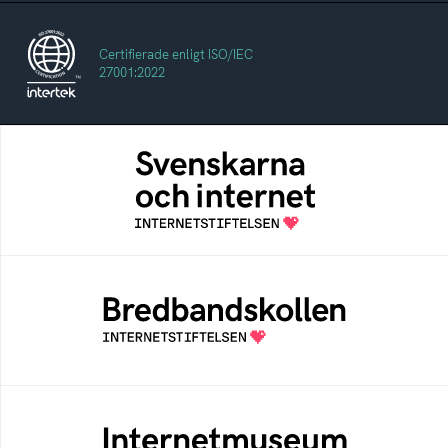
Certifierade enligt ISO/IEC
27001:2022
Svenskarna och internet
En årlig studie av svenska folkets
internetvanor
Bredbandskollen
Bredbandskollen är ett oberoende
konsumentverktyg som drivs av
Internetstiftelsen
Internetmuseum
Ett digitalt museum som byggts, och kureras