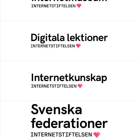
av Internetstiftelsen
Digitala lektioner
Öppen digital lärresurs med färdiga lektioner
för alla stadier i grundskolan
Internetkunskap
Samlad kunskap som hjälper dig att bli en
säker och medveten internetanvändare
Svenska federationer
Grunden för medlemskap i en sektors- eller
kontextspecifik federation