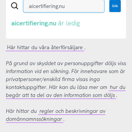
Sök
Sök
en
.se-
eller
aicertifiering.nu
är ledig
.nu-
domän
Här hittar du våra återförsäljare
.
På grund av skyddet av personuppgifter döljs viss
information vid en sökning. För innehavare som är
privatpersoner/enskild firma visas inga
kontaktuppgifter. Här kan du läsa mer om
hur du
begär att ta del av den information som döljs
.
Här hittar du
regler och beskrivningar av
domännamnssökningar
.