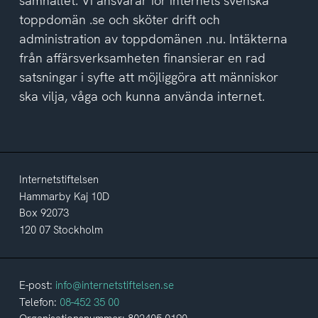
samhället. Vi ansvarar för internets svenska
toppdomän .se och sköter drift och
administration av toppdomänen .nu. Intäkterna
från affärsverksamheten finansierar en rad
satsningar i syfte att möjliggöra att människor
ska vilja, våga och kunna använda internet.
Internetstiftelsen
Hammarby Kaj 10D
Box 92073
120 07 Stockholm
E-post:
info@internetstiftelsen.se
Telefon:
08-452 35 00