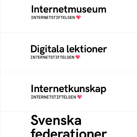
Ett digitalt museum som byggts, och kureras
av Internetstiftelsen
Digitala lektioner
Öppen digital lärresurs med färdiga lektioner
för alla stadier i grundskolan
Internetkunskap
Samlad kunskap som hjälper dig att bli en
säker och medveten internetanvändare
Svenska federationer
Grunden för medlemskap i en sektors- eller
kontextspecifik federation