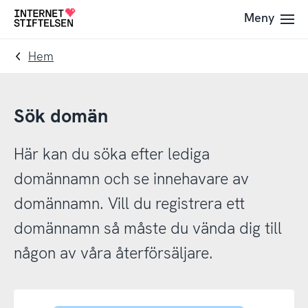
Till
Till
Meny
Till
navigering
innehåll
startsida
Hem
Sök domän
Här kan du söka efter lediga
domännamn och se innehavare av
domännamn. Vill du registrera ett
domännamn så måste du vända dig till
någon av våra återförsäljare.