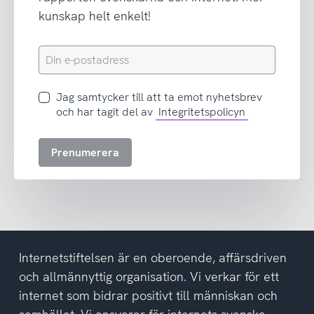
kunskap helt enkelt!
Din
e-
postadress
Jag
Jag samtycker till att ta emot nyhetsbrev
samtycker
och har tagit del av
Integritetspolicyn
till
att
Prenumerera
ta
emot
nyhetsbrev
och
har
tagit
del
Internetstiftelsen är en oberoende, affärsdriven
av
och allmännyttig organisation. Vi verkar för ett
integritetspolicyn
internet som bidrar positivt till människan och