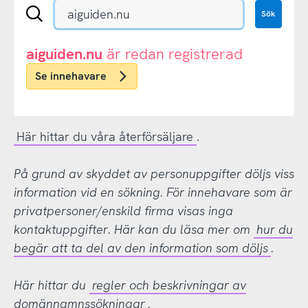
Sök
Sök
en
.se-
eller
aiguiden.nu
är redan registrerad
.nu-
Se innehavare
domän
Här hittar du våra återförsäljare
.
På grund av skyddet av personuppgifter döljs viss
information vid en sökning. För innehavare som är
privatpersoner/enskild firma visas inga
kontaktuppgifter. Här kan du läsa mer om
hur du
begär att ta del av den information som döljs
.
Här hittar du
regler och beskrivningar av
domännamnssökningar
.