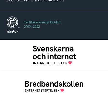
Organisationsnummer: 802405-0190
Certifierade enligt ISO/IEC
27001:2022
Svenskarna och internet
En årlig studie av svenska folkets
internetvanor
Bredbandskollen
Bredbandskollen är ett oberoende
konsumentverktyg som drivs av
Internetstiftelsen
Internetmuseum