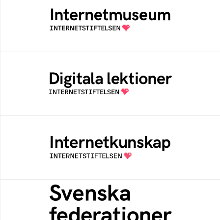
Ett digitalt museum som byggts, och kureras
av Internetstiftelsen
Digitala lektioner
Öppen digital lärresurs med färdiga lektioner
för alla stadier i grundskolan
Internetkunskap
Samlad kunskap som hjälper dig att bli en
säker och medveten internetanvändare
Svenska federationer
Grunden för medlemskap i en sektors- eller
kontextspecifik federation