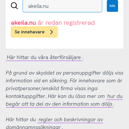
Sök
Sök
en
.se-
eller
akeila.nu
är redan registrerad
.nu-
Se innehavare
domän
Här hittar du våra återförsäljare
.
På grund av skyddet av personuppgifter döljs viss
information vid en sökning. För innehavare som är
privatpersoner/enskild firma visas inga
kontaktuppgifter. Här kan du läsa mer om
hur du
begär att ta del av den information som döljs
.
Här hittar du
regler och beskrivningar av
domännamnssökningar
.