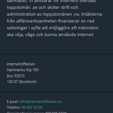
samhället. Vi ansvarar för internets svenska
toppdomän .se och sköter drift och
administration av toppdomänen .nu. Intäkterna
från affärsverksamheten finansierar en rad
satsningar i syfte att möjliggöra att människor
ska vilja, våga och kunna använda internet.
Internetstiftelsen
Hammarby Kaj 10D
Box 92073
120 07 Stockholm
E-post:
info@internetstiftelsen.se
Telefon:
08-452 35 00