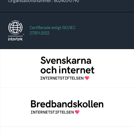
Organisationsnummer: 802405-0190
Certifierade enligt ISO/IEC
27001:2022
Svenskarna och internet
En årlig studie av svenska folkets
internetvanor
Bredbandskollen
Bredbandskollen är ett oberoende
konsumentverktyg som drivs av
Internetstiftelsen
Internetmuseum