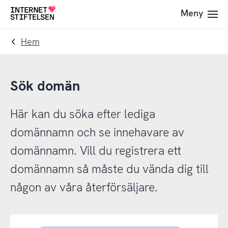
Till
Till
Meny
Till
navigering
innehåll
startsida
Hem
Sök domän
Här kan du söka efter lediga
domännamn och se innehavare av
domännamn. Vill du registrera ett
domännamn så måste du vända dig till
någon av våra återförsäljare.