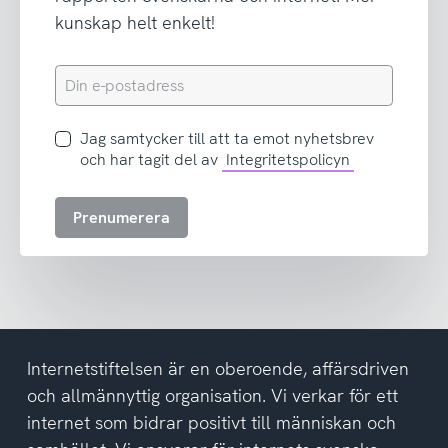
kunskap helt enkelt!
Din
e-
postadress
Jag
Jag samtycker till att ta emot nyhetsbrev
samtycker
och har tagit del av
Integritetspolicyn
till
att
Prenumerera
ta
emot
nyhetsbrev
och
har
tagit
del
Internetstiftelsen är en oberoende, affärsdriven
av
och allmännyttig organisation. Vi verkar för ett
integritetspolicyn
internet som bidrar positivt till människan och