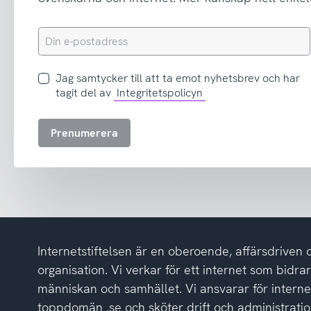
Din
e-
postadress
Jag
Jag samtycker till att ta emot nyhetsbrev och har
samtycker
tagit del av
Integritetspolicyn
till
att
Prenumerera
ta
emot
nyhetsbrev
och
har
tagit
del
Internetstiftelsen är en oberoende, affärsdriven 
av
integritetspolicyn
organisation. Vi verkar för ett internet som bidrar p
människan och samhället. Vi ansvarar för intern
toppdomän .se och sköter drift och administrat