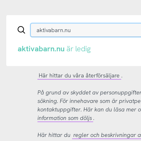
Sök
en
.se-
eller
aktivabarn.nu
är ledig
.nu-
domän
Här hittar du våra återförsäljare
.
På grund av skyddet av personuppgifter d
sökning. För innehavare som är privatpe
kontaktuppgifter. Här kan du läsa mer
information som döljs
.
Här hittar du
regler och beskrivningar