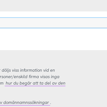
öljs viss information vid en
rsoner/enskild firma visas inga
 om
hur du begär att ta del av den
 av domännamnssökningar
.