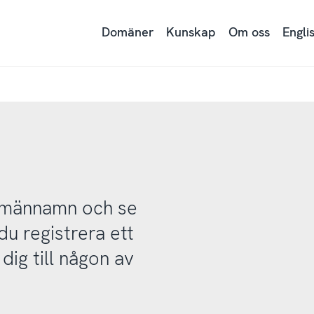
Domäner
Kunskap
Om oss
Engli
domännamn och se
u registrera ett
ig till någon av