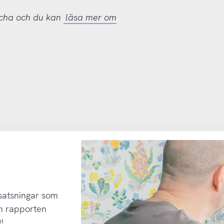
tcha och du kan
läsa mer om
 satsningar som
h rapporten
!