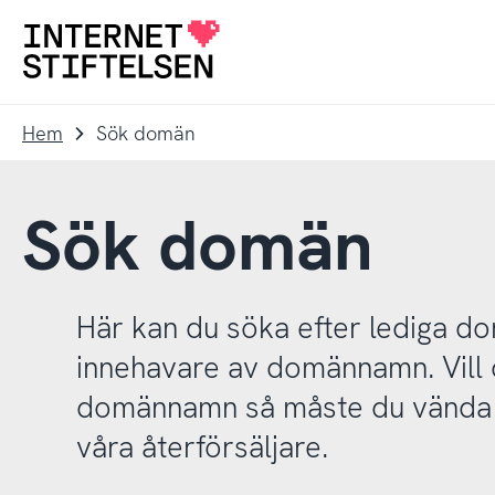
Till
Till
navigering
innehåll
Till
startsida
Hem
Sök domän
Sök domän
Här kan du söka efter lediga 
innehavare av domännamn. Vill d
domännamn så måste du vända d
våra återförsäljare.