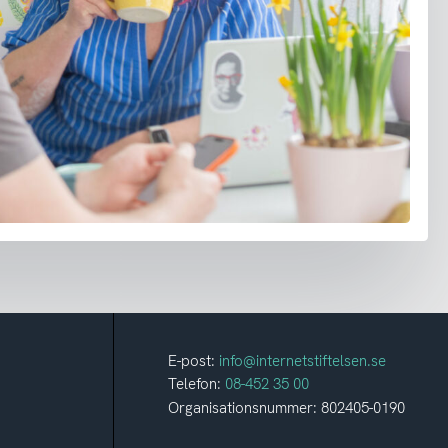
E-post:
info@internetstiftelsen.se
Telefon:
08-452 35 00
Organisationsnummer: 802405-0190