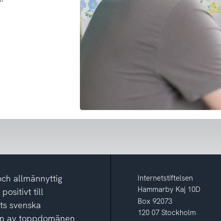
och allmännyttig
Internetstiftelsen
Hammarby Kaj 10D
ositivt till
Box 92073
ets svenska
120 07 Stockholm
ion av toppdomänen