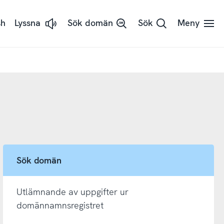
sh
Lyssna
Sök domän
Sök
Meny
Lyssna
på
sidans
text
med
ReadSpeaker
Sök domän
Utlämnande av uppgifter ur
domännamnsregistret