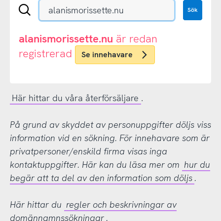
Sök
Sök
en
.se-
eller
alanismorissette.nu
är redan
.nu-
registrerad
Se innehavare
domän
Här hittar du våra återförsäljare
.
På grund av skyddet av personuppgifter döljs viss
information vid en sökning. För innehavare som är
privatpersoner/enskild firma visas inga
kontaktuppgifter. Här kan du läsa mer om
hur du
begär att ta del av den information som döljs
.
Här hittar du
regler och beskrivningar av
domännamnssökningar
.