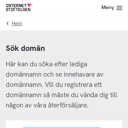
Till
Till
Meny
Till
navigering
innehåll
startsida
Hem
Sök domän
Här kan du söka efter lediga
domännamn och se innehavare av
domännamn. Vill du registrera ett
domännamn så måste du vända dig till
någon av våra återförsäljare.