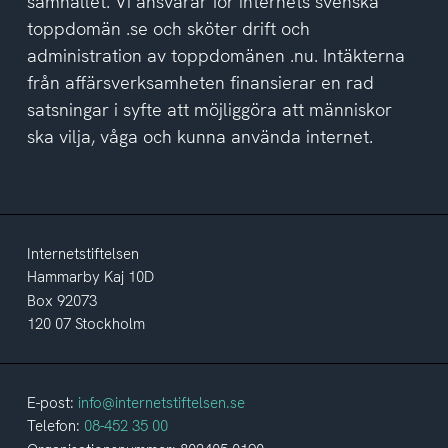
samhället. Vi ansvarar för internets svenska
toppdomän .se och sköter drift och
administration av toppdomänen .nu. Intäkterna
från affärsverksamheten finansierar en rad
satsningar i syfte att möjliggöra att människor
ska vilja, våga och kunna använda internet.
Internetstiftelsen
Hammarby Kaj 10D
Box 92073
120 07 Stockholm
E-post:
info@internetstiftelsen.se
Telefon:
08-452 35 00