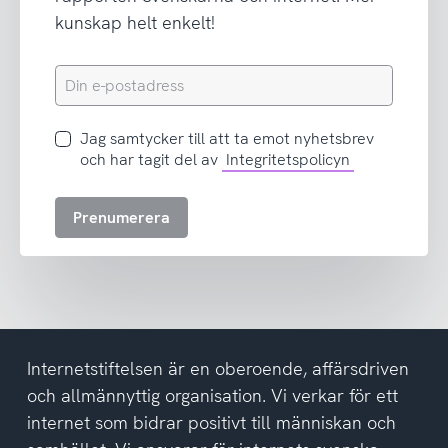
kunskap helt enkelt!
Din
e-
postadress
Jag
Jag samtycker till att ta emot nyhetsbrev
samtycker
och har tagit del av
Integritetspolicyn
till
att
Prenumerera
ta
emot
nyhetsbrev
och
har
tagit
del
Internetstiftelsen är en oberoende, affärsdriven
av
och allmännyttig organisation. Vi verkar för ett
integritetspolicyn
internet som bidrar positivt till människan och