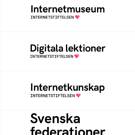
Ett digitalt museum som byggts, och kureras
av Internetstiftelsen
Digitala lektioner
Öppen digital lärresurs med färdiga lektioner
för alla stadier i grundskolan
Internetkunskap
Samlad kunskap som hjälper dig att bli en
säker och medveten internetanvändare
Svenska federationer
Grunden för medlemskap i en sektors- eller
kontextspecifik federation