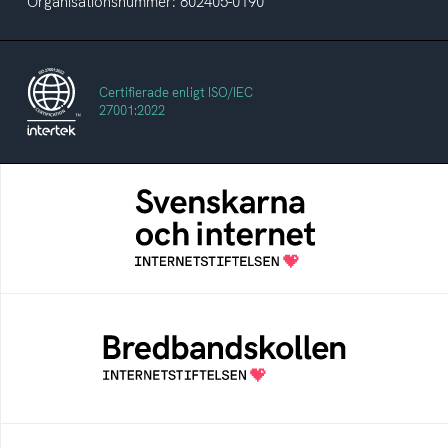
Organisationsnummer: 802405-0190
Certifierade enligt ISO/IEC
27001:2022
Svenskarna och internet
En årlig studie av svenska folkets
internetvanor
Bredbandskollen
Bredbandskollen är ett oberoende
konsumentverktyg som drivs av
Internetstiftelsen
Internetmuseum