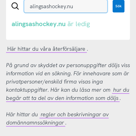
Sök
Sök
en
.se-
eller
alingsashockey.nu
är ledig
.nu-
domän
Här hittar du våra återförsäljare
.
På grund av skyddet av personuppgifter döljs viss
information vid en sökning. För innehavare som är
privatpersoner/enskild firma visas inga
kontaktuppgifter. Här kan du läsa mer om
hur du
begär att ta del av den information som döljs
.
Här hittar du
regler och beskrivningar av
domännamnssökningar
.