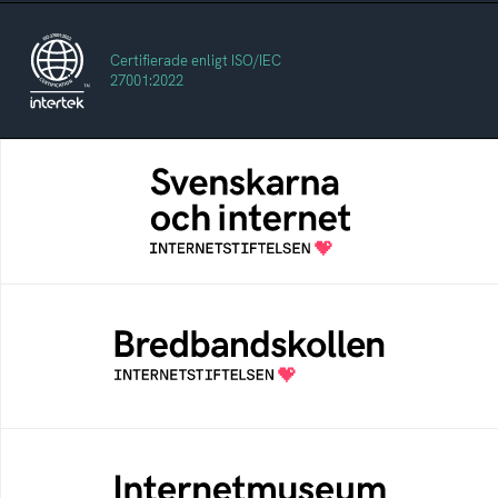
Certifierade enligt ISO/IEC
27001:2022
Svenskarna och internet
En årlig studie av svenska folkets
internetvanor
Bredbandskollen
Bredbandskollen är ett oberoende
konsumentverktyg som drivs av
Internetstiftelsen
Internetmuseum
Ett digitalt museum som byggts, och kureras