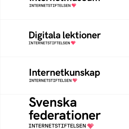
av Internetstiftelsen
Digitala lektioner
Öppen digital lärresurs med färdiga lektioner
för alla stadier i grundskolan
Internetkunskap
Samlad kunskap som hjälper dig att bli en
säker och medveten internetanvändare
Svenska federationer
Grunden för medlemskap i en sektors- eller
kontextspecifik federation