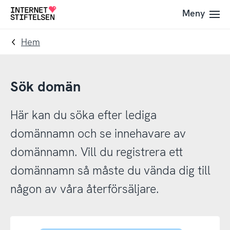
Till
Till
Meny
Till
navigering
innehåll
startsida
Hem
Sök domän
Här kan du söka efter lediga
domännamn och se innehavare av
domännamn. Vill du registrera ett
domännamn så måste du vända dig till
någon av våra återförsäljare.