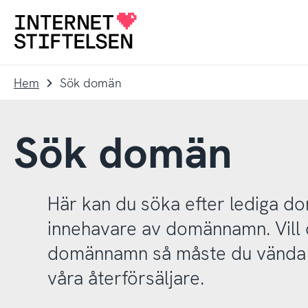
Till
Till
navigering
innehåll
Till
startsida
Hem
Sök domän
Sök domän
Här kan du söka efter lediga 
innehavare av domännamn. Vill d
domännamn så måste du vända d
våra återförsäljare.