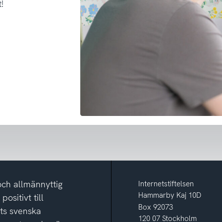
!
och allmännyttig
Internetstiftelsen
Hammarby Kaj 10D
ositivt till
Box 92073
ets svenska
120 07 Stockholm