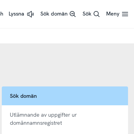
sh
Lyssna
Sök domän
Sök
Meny
Lyssna
på
sidans
text
med
ReadSpeaker
Sök domän
Utlämnande av uppgifter ur
domännamnsregistret