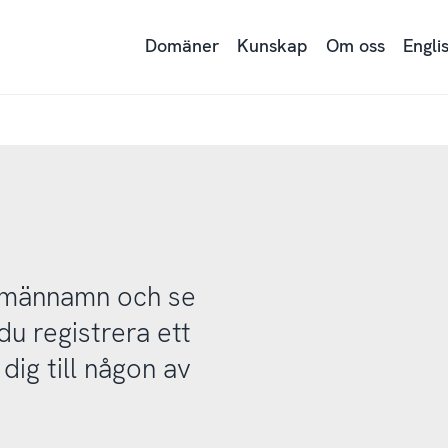
Domäner
Kunskap
Om oss
Engli
domännamn och se
u registrera ett
ig till någon av