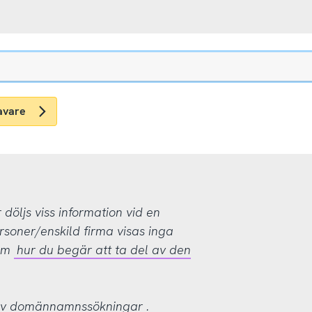
avare
öljs viss information vid en
rsoner/enskild firma visas inga
 om
hur du begär att ta del av den
 av domännamnssökningar
.