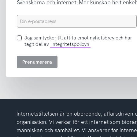
Svenskarna och internet. Mer kunskap helt enkelt
Din
e-
postadress
Jag
Jag samtycker till att ta emot nyhetsbrev och har
samtycker
tagit del av
Integritetspolicyn
till
att
Prenumerera
ta
emot
nyhetsbrev
och
har
tagit
del
Internetstiftelsen är en oberoende, affärsdriven 
av
integritetspolicyn
organisation. Vi verkar för ett internet som bidrar p
människan och samhället. Vi ansvarar för intern