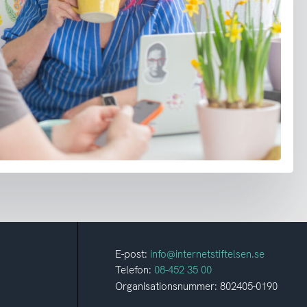
E-post:
info@internetstiftelsen.se
Telefon:
08-452 35 00
Organisationsnummer: 802405-0190