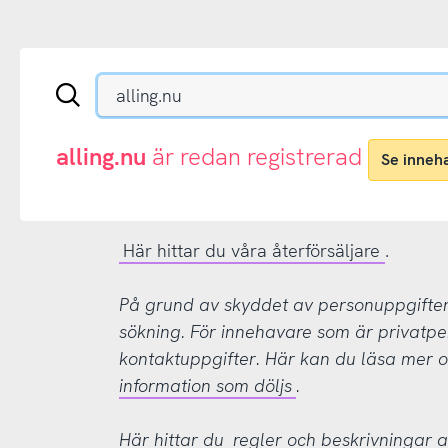
Sök
en
.se-
eller
alling.nu
är redan registrerad
Se inneh
.nu-
domän
Här hittar du våra återförsäljare
.
På grund av skyddet av personuppgifter d
sökning. För innehavare som är privatpe
kontaktuppgifter. Här kan du läsa mer
information som döljs
.
Här hittar du
regler och beskrivningar