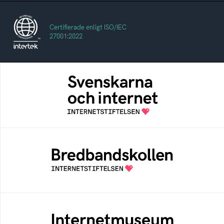
Certifierade enligt ISO/IEC
27001:2022
Svenskarna och internet
En årlig studie av svenska folkets
internetvanor
Bredbandskollen
Bredbandskollen är ett oberoende
konsumentverktyg som drivs av
Internetstiftelsen
Internetmuseum
Ett digitalt museum som byggts, och kureras