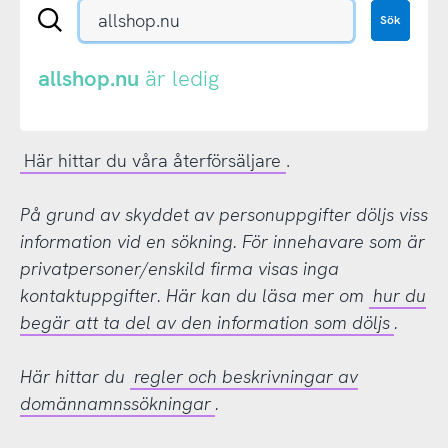
Sök
Sök
en
.se-
eller
allshop.nu
är ledig
.nu-
domän
Här hittar du våra återförsäljare
.
På grund av skyddet av personuppgifter döljs viss
information vid en sökning. För innehavare som är
privatpersoner/enskild firma visas inga
kontaktuppgifter. Här kan du läsa mer om
hur du
begär att ta del av den information som döljs
.
Här hittar du
regler och beskrivningar av
domännamnssökningar
.