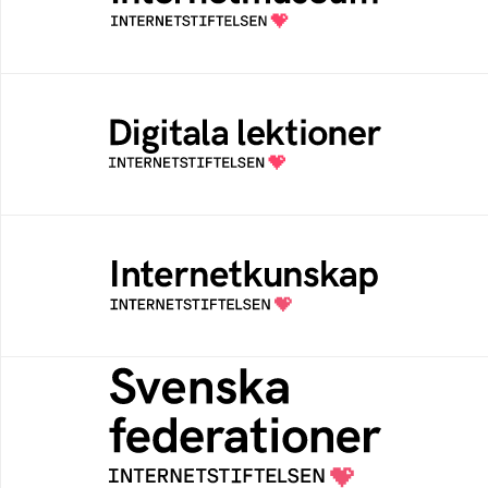
av Internetstiftelsen
Digitala lektioner
Öppen digital lärresurs med färdiga lektioner
för alla stadier i grundskolan
Internetkunskap
Samlad kunskap som hjälper dig att bli en
säker och medveten internetanvändare
Svenska federationer
Grunden för medlemskap i en sektors- eller
kontextspecifik federation