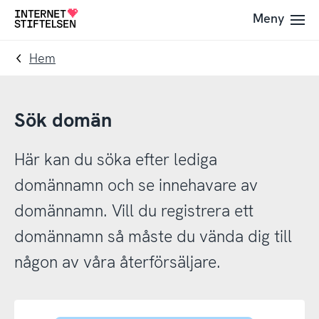
Till
Till
Meny
Till
navigering
innehåll
startsida
Hem
Sök domän
Här kan du söka efter lediga
domännamn och se innehavare av
domännamn. Vill du registrera ett
domännamn så måste du vända dig till
någon av våra återförsäljare.