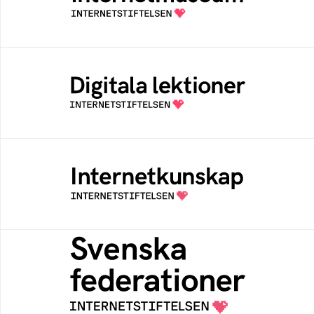
av Internetstiftelsen
Digitala lektioner
Öppen digital lärresurs med färdiga lektioner
för alla stadier i grundskolan
Internetkunskap
Samlad kunskap som hjälper dig att bli en
säker och medveten internetanvändare
Svenska federationer
Grunden för medlemskap i en sektors- eller
kontextspecifik federation