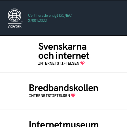
Certifierade enligt ISO/IEC
27001:2022
Svenskarna och internet
En årlig studie av svenska folkets
internetvanor
Bredbandskollen
Bredbandskollen är ett oberoende
konsumentverktyg som drivs av
Internetstiftelsen
Internetmuseum
Ett digitalt museum som byggts, och kureras