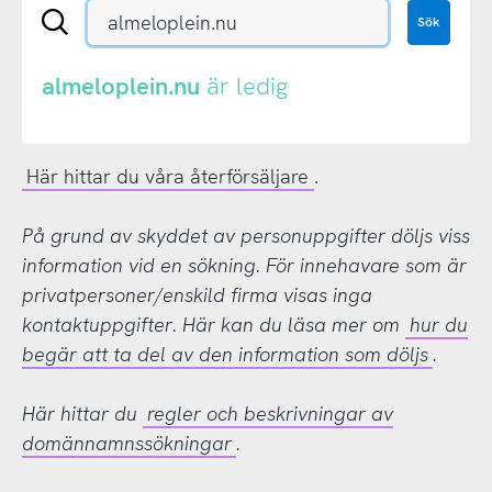
Sök
Sök
en
.se-
eller
almeloplein.nu
är ledig
.nu-
domän
Här hittar du våra återförsäljare
.
På grund av skyddet av personuppgifter döljs viss
information vid en sökning. För innehavare som är
privatpersoner/enskild firma visas inga
kontaktuppgifter. Här kan du läsa mer om
hur du
begär att ta del av den information som döljs
.
Här hittar du
regler och beskrivningar av
domännamnssökningar
.