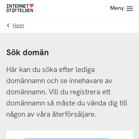
Till
Till
Meny
Till
navigering
innehåll
startsida
Hem
Sök domän
Här kan du söka efter lediga
domännamn och se innehavare av
domännamn. Vill du registrera ett
domännamn så måste du vända dig till
någon av våra återförsäljare.