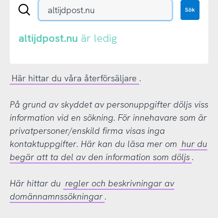
Sök
Sök
en
.se-
eller
altijdpost.nu
är ledig
.nu-
domän
Här hittar du våra återförsäljare
.
På grund av skyddet av personuppgifter döljs viss
information vid en sökning. För innehavare som är
privatpersoner/enskild firma visas inga
kontaktuppgifter. Här kan du läsa mer om
hur du
begär att ta del av den information som döljs
.
Här hittar du
regler och beskrivningar av
domännamnssökningar
.