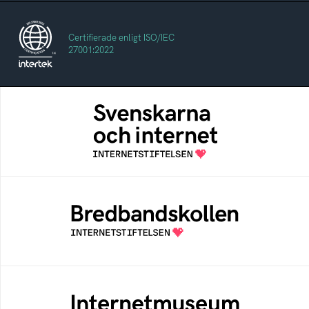
Certifierade enligt ISO/IEC
27001:2022
Svenskarna och internet
En årlig studie av svenska folkets
internetvanor
Bredbandskollen
Bredbandskollen är ett oberoende
konsumentverktyg som drivs av
Internetstiftelsen
Internetmuseum
Ett digitalt museum som byggts, och kureras