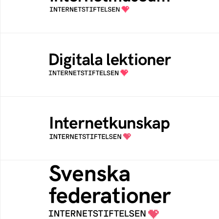
av Internetstiftelsen
Digitala lektioner
Öppen digital lärresurs med färdiga lektioner
för alla stadier i grundskolan
Internetkunskap
Samlad kunskap som hjälper dig att bli en
säker och medveten internetanvändare
Svenska federationer
Grunden för medlemskap i en sektors- eller
kontextspecifik federation