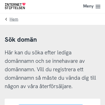
Till
Till
Meny
Till
navigering
innehåll
startsida
Hem
Sök domän
Här kan du söka efter lediga
domännamn och se innehavare av
domännamn. Vill du registrera ett
domännamn så måste du vända dig till
någon av våra återförsäljare.