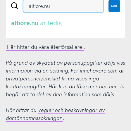
Sök
Sök
en
.se-
eller
altiore.nu
är ledig
.nu-
domän
Här hittar du våra återförsäljare
.
På grund av skyddet av personuppgifter döljs viss
information vid en sökning. För innehavare som är
privatpersoner/enskild firma visas inga
kontaktuppgifter. Här kan du läsa mer om
hur du
begär att ta del av den information som döljs
.
Här hittar du
regler och beskrivningar av
domännamnssökningar
.