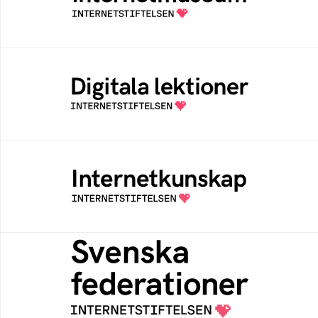
av Internetstiftelsen
Digitala lektioner
Öppen digital lärresurs med färdiga lektioner
för alla stadier i grundskolan
Internetkunskap
Samlad kunskap som hjälper dig att bli en
säker och medveten internetanvändare
Svenska federationer
Grunden för medlemskap i en sektors- eller
kontextspecifik federation