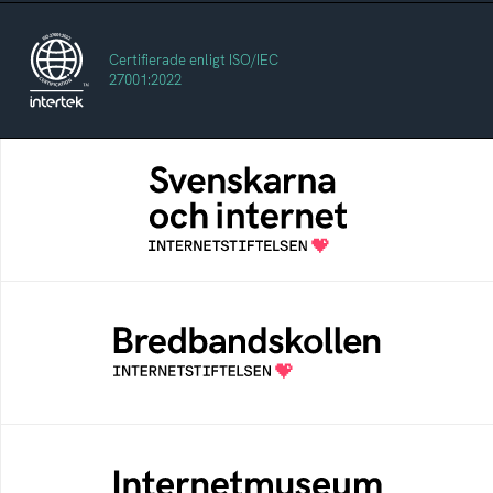
Certifierade enligt ISO/IEC
27001:2022
Svenskarna och internet
En årlig studie av svenska folkets
internetvanor
Bredbandskollen
Bredbandskollen är ett oberoende
konsumentverktyg som drivs av
Internetstiftelsen
Internetmuseum
Ett digitalt museum som byggts, och kureras