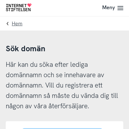
Till
Till
Meny
Till
navigering
innehåll
startsida
Hem
Sök domän
Här kan du söka efter lediga
domännamn och se innehavare av
domännamn. Vill du registrera ett
domännamn så måste du vända dig till
någon av våra återförsäljare.