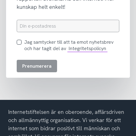
kunskap helt enkelt!
Din
e-
postadress
Jag
Jag samtycker till att ta emot nyhetsbrev
samtycker
och har tagit del av
Integritetspolicyn
till
att
Prenumerera
ta
emot
nyhetsbrev
och
har
tagit
del
Internetstiftelsen är en oberoende, affärsdriven
av
och allmännyttig organisation. Vi verkar för ett
integritetspolicyn
internet som bidrar positivt till människan och