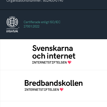
Organisationsnummer: 802405-0190
Certifierade enligt ISO/IEC
27001:2022
Svenskarna och internet
En årlig studie av svenska folkets
internetvanor
Bredbandskollen
Bredbandskollen är ett oberoende
konsumentverktyg som drivs av
Internetstiftelsen
Internetmuseum