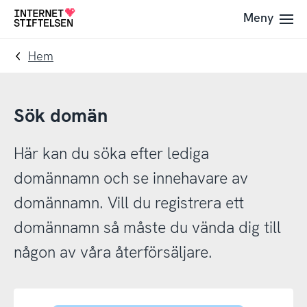
Till
Till
Meny
Till
navigering
innehåll
startsida
Hem
Sök domän
Här kan du söka efter lediga
domännamn och se innehavare av
domännamn. Vill du registrera ett
domännamn så måste du vända dig till
någon av våra återförsäljare.