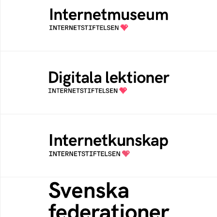
Ett digitalt museum som byggts, och kureras
av Internetstiftelsen
Digitala lektioner
Öppen digital lärresurs med färdiga lektioner
för alla stadier i grundskolan
Internetkunskap
Samlad kunskap som hjälper dig att bli en
säker och medveten internetanvändare
Svenska federationer
Grunden för medlemskap i en sektors- eller
kontextspecifik federation