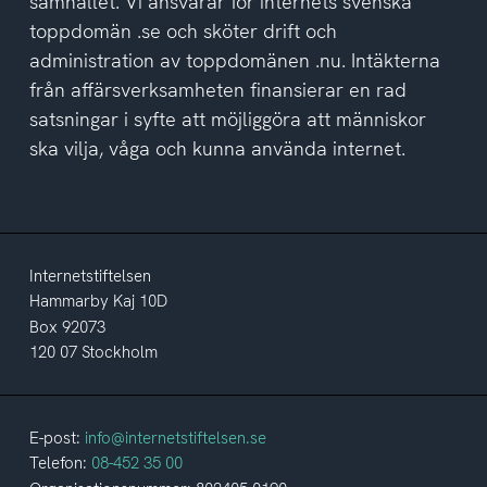
samhället. Vi ansvarar för internets svenska
toppdomän .se och sköter drift och
administration av toppdomänen .nu. Intäkterna
från affärsverksamheten finansierar en rad
satsningar i syfte att möjliggöra att människor
ska vilja, våga och kunna använda internet.
Internetstiftelsen
Hammarby Kaj 10D
Box 92073
120 07 Stockholm
E-post:
info@internetstiftelsen.se
Telefon:
08-452 35 00