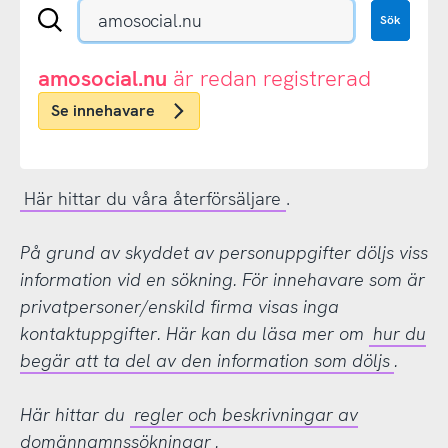
Sök
Sök
en
.se-
eller
amosocial.nu
är redan registrerad
.nu-
Se innehavare
domän
Här hittar du våra återförsäljare
.
På grund av skyddet av personuppgifter döljs viss
information vid en sökning. För innehavare som är
privatpersoner/enskild firma visas inga
kontaktuppgifter. Här kan du läsa mer om
hur du
begär att ta del av den information som döljs
.
Här hittar du
regler och beskrivningar av
domännamnssökningar
.