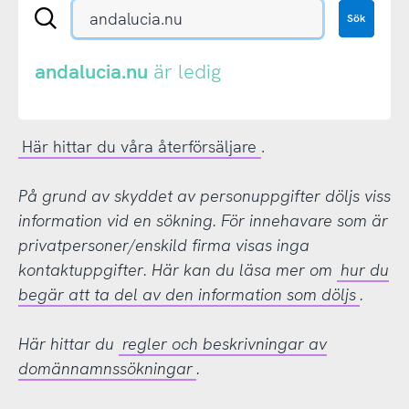
Sök
Sök
en
.se-
eller
andalucia.nu
är ledig
.nu-
domän
Här hittar du våra återförsäljare
.
På grund av skyddet av personuppgifter döljs viss
information vid en sökning. För innehavare som är
privatpersoner/enskild firma visas inga
kontaktuppgifter. Här kan du läsa mer om
hur du
begär att ta del av den information som döljs
.
Här hittar du
regler och beskrivningar av
domännamnssökningar
.