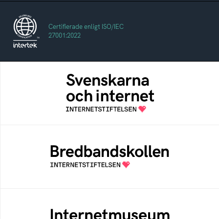
Certifierade enligt ISO/IEC
27001:2022
Svenskarna och internet
En årlig studie av svenska folkets
internetvanor
Bredbandskollen
Bredbandskollen är ett oberoende
konsumentverktyg som drivs av
Internetstiftelsen
Internetmuseum
Ett digitalt museum som byggts, och kureras