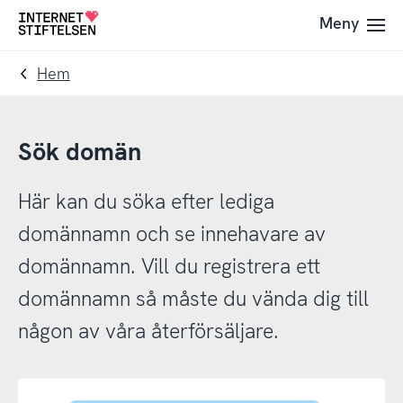
Till
Till
Meny
Till
navigering
innehåll
startsida
Hem
Sök domän
Här kan du söka efter lediga
domännamn och se innehavare av
domännamn. Vill du registrera ett
domännamn så måste du vända dig till
någon av våra återförsäljare.