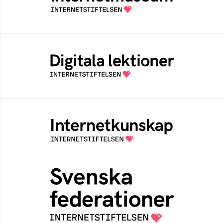
av Internetstiftelsen
Digitala lektioner
Öppen digital lärresurs med färdiga lektioner
för alla stadier i grundskolan
Internetkunskap
Samlad kunskap som hjälper dig att bli en
säker och medveten internetanvändare
Svenska federationer
Grunden för medlemskap i en sektors- eller
kontextspecifik federation