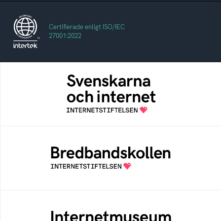
Certifierade enligt ISO/IEC
27001:2022
Svenskarna och internet
En årlig studie av svenska folkets
internetvanor
Bredbandskollen
Bredbandskollen är ett oberoende
konsumentverktyg som drivs av
Internetstiftelsen
Internetmuseum
Ett digitalt museum som byggts, och kureras