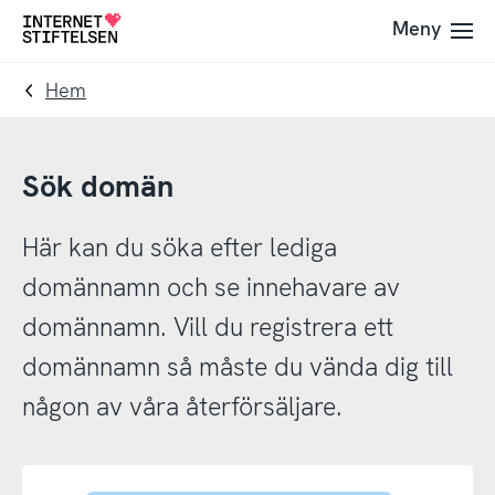
Till
Till
Meny
Till
navigering
innehåll
startsida
Hem
Sök domän
Här kan du söka efter lediga
domännamn och se innehavare av
domännamn. Vill du registrera ett
domännamn så måste du vända dig till
någon av våra återförsäljare.