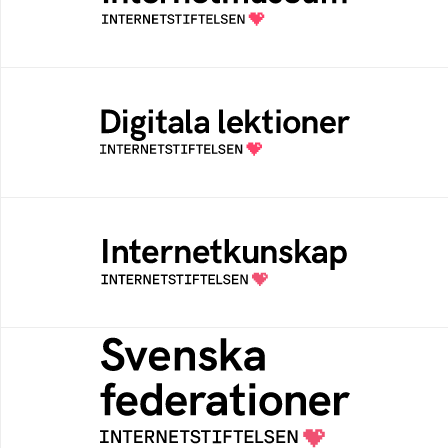
av Internetstiftelsen
Digitala lektioner
Öppen digital lärresurs med färdiga lektioner
för alla stadier i grundskolan
Internetkunskap
Samlad kunskap som hjälper dig att bli en
säker och medveten internetanvändare
Svenska federationer
Grunden för medlemskap i en sektors- eller
kontextspecifik federation