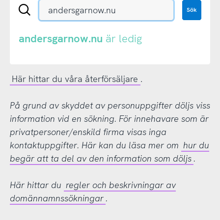
Sök
Sök
en
.se-
eller
andersgarnow.nu
är ledig
.nu-
domän
Här hittar du våra återförsäljare
.
På grund av skyddet av personuppgifter döljs viss
information vid en sökning. För innehavare som är
privatpersoner/enskild firma visas inga
kontaktuppgifter. Här kan du läsa mer om
hur du
begär att ta del av den information som döljs
.
Här hittar du
regler och beskrivningar av
domännamnssökningar
.