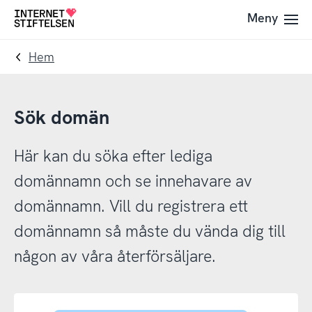
Till
Till
Meny
Till
navigering
innehåll
startsida
Hem
Sök domän
Här kan du söka efter lediga
domännamn och se innehavare av
domännamn. Vill du registrera ett
domännamn så måste du vända dig till
någon av våra återförsäljare.