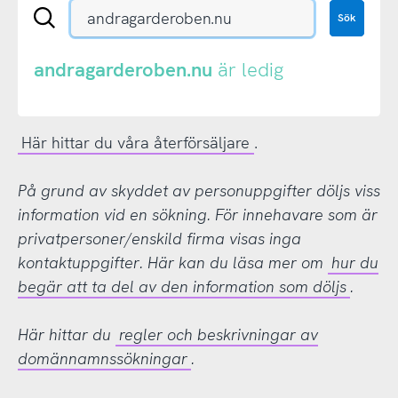
Sök
Sök
en
.se-
eller
andragarderoben.nu
är ledig
.nu-
domän
Här hittar du våra återförsäljare
.
På grund av skyddet av personuppgifter döljs viss
information vid en sökning. För innehavare som är
privatpersoner/enskild firma visas inga
kontaktuppgifter. Här kan du läsa mer om
hur du
begär att ta del av den information som döljs
.
Här hittar du
regler och beskrivningar av
domännamnssökningar
.