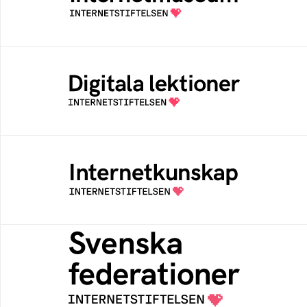
av Internetstiftelsen
Digitala lektioner
Öppen digital lärresurs med färdiga lektioner
för alla stadier i grundskolan
Internetkunskap
Samlad kunskap som hjälper dig att bli en
säker och medveten internetanvändare
Svenska federationer
Grunden för medlemskap i en sektors- eller
kontextspecifik federation