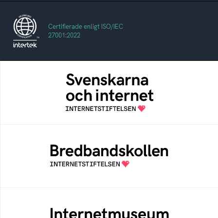
Certifierade enligt ISO/IEC
27001:2022
Svenskarna och internet
En årlig studie av svenska folkets
internetvanor
Bredbandskollen
Bredbandskollen är ett oberoende
konsumentverktyg som drivs av
Internetstiftelsen
Internetmuseum
Ett digitalt museum som byggts, och kureras