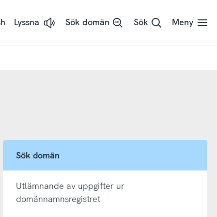
sh
Lyssna
Sök domän
Sök
Meny
Lyssna
på
sidans
text
med
ReadSpeaker
Sök domän
Utlämnande av uppgifter ur
domännamnsregistret