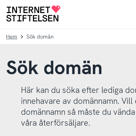
Till
Till
navigering
innehåll
Till
startsida
Hem
Sök domän
Sök domän
Här kan du söka efter lediga 
innehavare av domännamn. Vill d
domännamn så måste du vända d
våra återförsäljare.