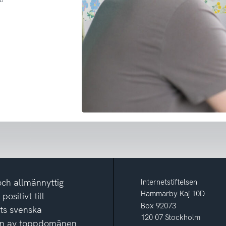
och allmännyttig
Internetstiftelsen
Hammarby Kaj 10D
ositivt till
Box 92073
ets svenska
120 07 Stockholm
ion av toppdomänen