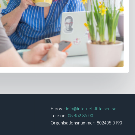
E-post:
info@internetstiftelsen.se
Telefon:
08-452 35 00
Organisationsnummer: 802405-0190