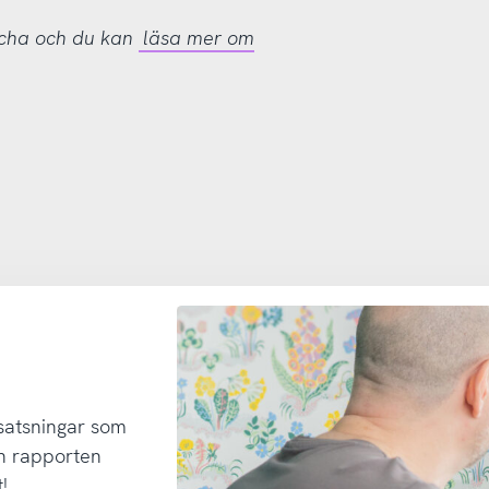
tcha och du kan
läsa mer om
 satsningar som
h rapporten
!