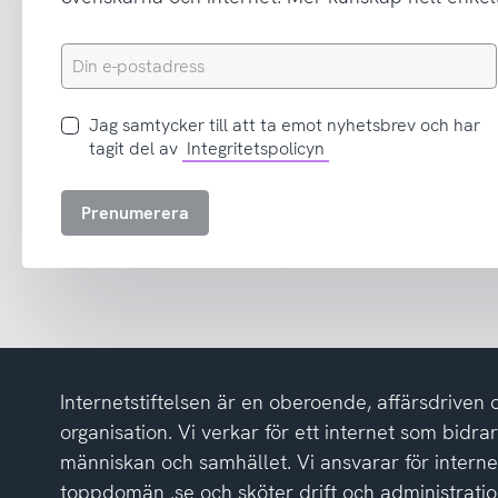
Din
e-
postadress
Jag
Jag samtycker till att ta emot nyhetsbrev och har
samtycker
tagit del av
Integritetspolicyn
till
att
Prenumerera
ta
emot
nyhetsbrev
och
har
tagit
del
Internetstiftelsen är en oberoende, affärsdriven 
av
integritetspolicyn
organisation. Vi verkar för ett internet som bidrar p
människan och samhället. Vi ansvarar för intern
toppdomän .se och sköter drift och administrat