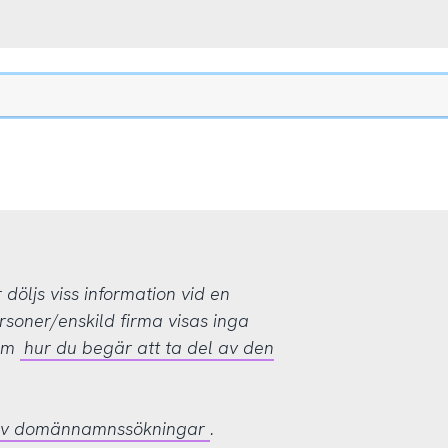
öljs viss information vid en
rsoner/enskild firma visas inga
 om
hur du begär att ta del av den
 av domännamnssökningar
.