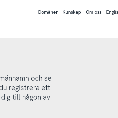
Domäner
Kunskap
Om oss
Engli
domännamn och se
u registrera ett
ig till någon av