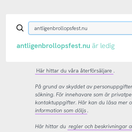
Sök
en
.se-
eller
antligenbrollopsfest.nu
är ledig
.nu-
domän
Här hittar du våra återförsäljare
.
På grund av skyddet av personuppgifter d
sökning. För innehavare som är privatpe
kontaktuppgifter. Här kan du läsa mer
information som döljs
.
Här hittar du
regler och beskrivningar