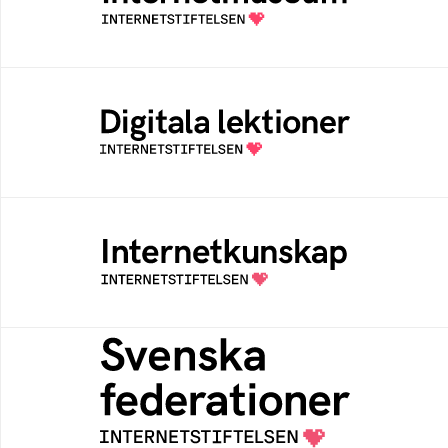
av Internetstiftelsen
Digitala lektioner
Öppen digital lärresurs med färdiga lektioner
för alla stadier i grundskolan
Internetkunskap
Samlad kunskap som hjälper dig att bli en
säker och medveten internetanvändare
Svenska federationer
Grunden för medlemskap i en sektors- eller
kontextspecifik federation