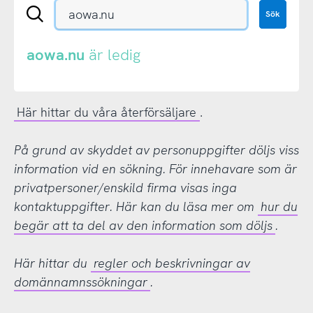
Sök
Sök
en
.se-
eller
aowa.nu
är ledig
.nu-
domän
Här hittar du våra återförsäljare
.
På grund av skyddet av personuppgifter döljs viss
information vid en sökning. För innehavare som är
privatpersoner/enskild firma visas inga
kontaktuppgifter. Här kan du läsa mer om
hur du
begär att ta del av den information som döljs
.
Här hittar du
regler och beskrivningar av
domännamnssökningar
.