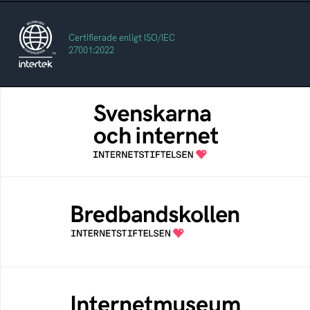
Certifierade enligt ISO/IEC
27001:2022
Svenskarna och internet
En årlig studie av svenska folkets
internetvanor
Bredbandskollen
Bredbandskollen är ett oberoende
konsumentverktyg som drivs av
Internetstiftelsen
Internetmuseum
Ett digitalt museum som byggts, och kureras