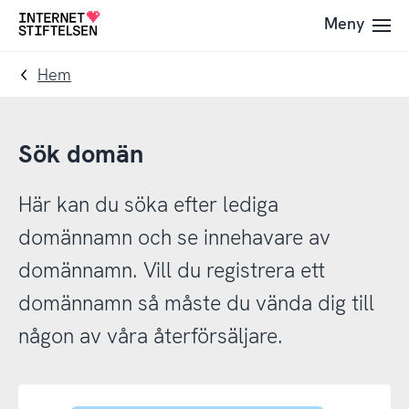
Till
Till
Meny
Till
navigering
innehåll
startsida
Hem
Sök domän
Här kan du söka efter lediga
domännamn och se innehavare av
domännamn. Vill du registrera ett
domännamn så måste du vända dig till
någon av våra återförsäljare.