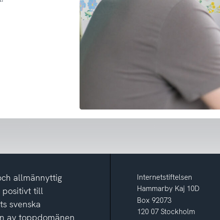
och allmännyttig
Internetstiftelsen
Hammarby Kaj 10D
ositivt till
Box 92073
ets svenska
120 07 Stockholm
ion av toppdomänen