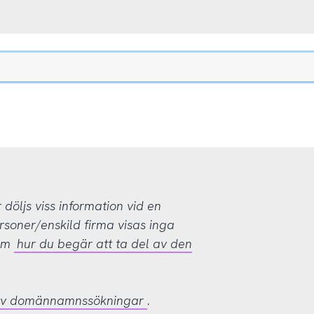
öljs viss information vid en
rsoner/enskild firma visas inga
 om
hur du begär att ta del av den
 av domännamnssökningar
.