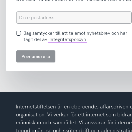
Din
e-
postadress
Jag
Jag samtycker till att ta emot nyhetsbrev och har
samtycker
tagit del av
Integritetspolicyn
till
att
Prenumerera
ta
emot
nyhetsbrev
och
har
tagit
del
Internetstiftelsen är en oberoende, affärsdriven 
av
integritetspolicyn
organisation. Vi verkar för ett internet som bidrar p
människan och samhället. Vi ansvarar för intern
toppdomän .se och sköter drift och administrat