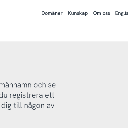
Domäner
Kunskap
Om oss
Engli
domännamn och se
u registrera ett
ig till någon av