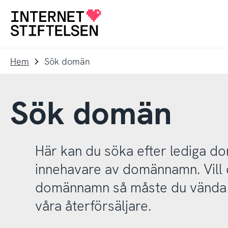
Till
Till
navigering
innehåll
Till
startsida
Hem
Sök domän
Sök domän
Här kan du söka efter lediga 
innehavare av domännamn. Vill d
domännamn så måste du vända d
våra återförsäljare.