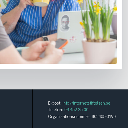
E-post:
info@internetstiftelsen.se
Telefon:
08-452 35 00
Organisationsnummer: 802405-0190