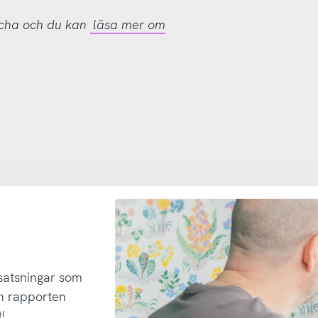
tcha och du kan
läsa mer om
 satsningar som
h rapporten
!