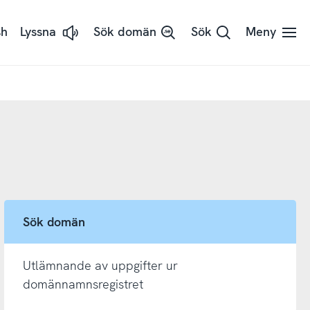
sh
Lyssna
Sök domän
Sök
Meny
Lyssna
på
sidans
text
med
ReadSpeaker
Sök domän
Utlämnande av uppgifter ur
domännamnsregistret