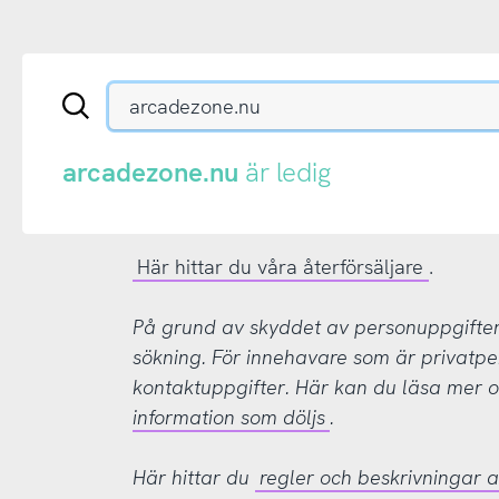
Sök
en
.se-
eller
arcadezone.nu
är ledig
.nu-
domän
Här hittar du våra återförsäljare
.
På grund av skyddet av personuppgifter d
sökning. För innehavare som är privatpe
kontaktuppgifter. Här kan du läsa mer
information som döljs
.
Här hittar du
regler och beskrivningar