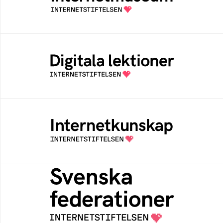
av Internetstiftelsen
Digitala lektioner
Öppen digital lärresurs med färdiga lektioner
för alla stadier i grundskolan
Internetkunskap
Samlad kunskap som hjälper dig att bli en
säker och medveten internetanvändare
Svenska federationer
Grunden för medlemskap i en sektors- eller
kontextspecifik federation