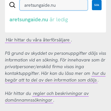
Sök
Sök
en
.se-
eller
aretsungaide.nu
är ledig
.nu-
domän
Här hittar du våra återförsäljare
.
På grund av skyddet av personuppgifter döljs viss
information vid en sökning. För innehavare som är
privatpersoner/enskild firma visas inga
kontaktuppgifter. Här kan du läsa mer om
hur du
begär att ta del av den information som döljs
.
Här hittar du
regler och beskrivningar av
domännamnssökningar
.