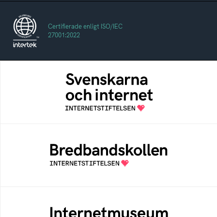
Certifierade enligt ISO/IEC
27001:2022
Svenskarna och internet
En årlig studie av svenska folkets
internetvanor
Bredbandskollen
Bredbandskollen är ett oberoende
konsumentverktyg som drivs av
Internetstiftelsen
Internetmuseum
Ett digitalt museum som byggts, och kureras