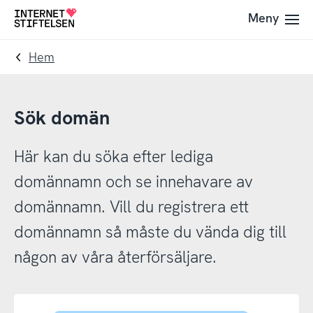
Till
Till
Meny
Till
navigering
innehåll
startsida
Hem
Sök domän
Här kan du söka efter lediga
domännamn och se innehavare av
domännamn. Vill du registrera ett
domännamn så måste du vända dig till
någon av våra återförsäljare.