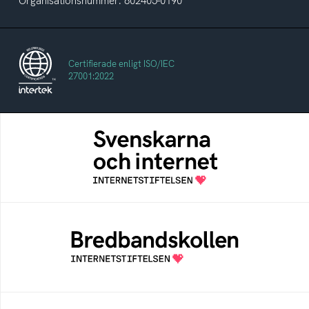
Organisationsnummer: 802405-0190
Certifierade enligt ISO/IEC
27001:2022
Svenskarna och internet
En årlig studie av svenska folkets
internetvanor
Bredbandskollen
Bredbandskollen är ett oberoende
konsumentverktyg som drivs av
Internetstiftelsen
Internetmuseum