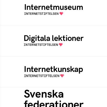
Ett digitalt museum som byggts, och kureras
av Internetstiftelsen
Digitala lektioner
Öppen digital lärresurs med färdiga lektioner
för alla stadier i grundskolan
Internetkunskap
Samlad kunskap som hjälper dig att bli en
säker och medveten internetanvändare
Svenska federationer
Grunden för medlemskap i en sektors- eller
kontextspecifik federation