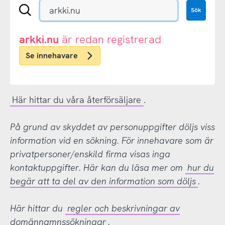
Sök
Sök
en
.se-
eller
arkki.nu
är redan registrerad
.nu-
Se innehavare
domän
Här hittar du våra återförsäljare
.
På grund av skyddet av personuppgifter döljs viss
information vid en sökning. För innehavare som är
privatpersoner/enskild firma visas inga
kontaktuppgifter. Här kan du läsa mer om
hur du
begär att ta del av den information som döljs
.
Här hittar du
regler och beskrivningar av
domännamnssökningar
.