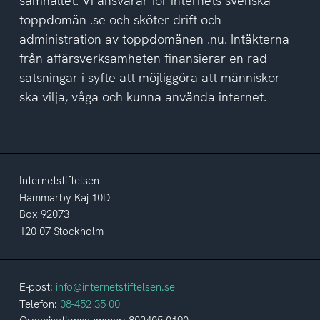
samhället. Vi ansvarar för internets svenska
toppdomän .se och sköter drift och
administration av toppdomänen .nu. Intäkterna
från affärsverksamheten finansierar en rad
satsningar i syfte att möjliggöra att människor
ska vilja, våga och kunna använda internet.
Internetstiftelsen
Hammarby Kaj 10D
Box 92073
120 07 Stockholm
E-post:
info@internetstiftelsen.se
Telefon:
08-452 35 00