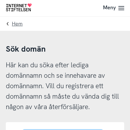
Till
Till
Meny
Till
navigering
innehåll
startsida
Hem
Sök domän
Här kan du söka efter lediga
domännamn och se innehavare av
domännamn. Vill du registrera ett
domännamn så måste du vända dig till
någon av våra återförsäljare.