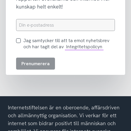
kunskap helt enkelt!
Din
e-
postadress
Jag
Jag samtycker till att ta emot nyhetsbrev
samtycker
och har tagit del av
Integritetspolicyn
till
att
Prenumerera
ta
emot
nyhetsbrev
och
har
tagit
del
Internetstiftelsen är en oberoende, affärsdriven
av
och allmännyttig organisation. Vi verkar för ett
integritetspolicyn
internet som bidrar positivt till människan och