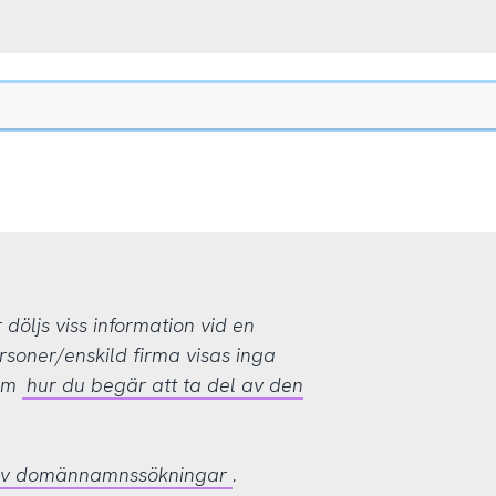
öljs viss information vid en
rsoner/enskild firma visas inga
 om
hur du begär att ta del av den
 av domännamnssökningar
.