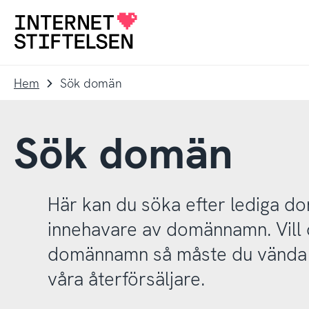
Till
Till
navigering
innehåll
Till
startsida
Hem
Sök domän
Sök domän
Här kan du söka efter lediga 
innehavare av domännamn. Vill d
domännamn så måste du vända d
våra återförsäljare.