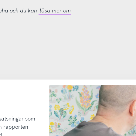
tcha och du kan
läsa mer om
 satsningar som
h rapporten
!