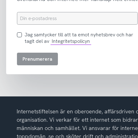
Din
e-
postadress
Jag
Jag samtycker till att ta emot nyhetsbrev och har
samtycker
tagit del av
Integritetspolicyn
till
att
Prenumerera
ta
emot
nyhetsbrev
och
har
tagit
del
Internetstiftelsen är en oberoende, affärsdriven 
av
integritetspolicyn
organisation. Vi verkar för ett internet som bidrar p
människan och samhället. Vi ansvarar för intern
toppdomän .se och sköter drift och administrat