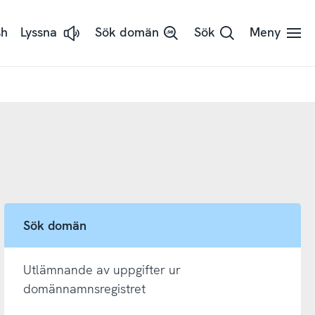
sh
Lyssna
Sök domän
Sök
Meny
Lyssna
på
sidans
text
med
ReadSpeaker
Sök domän
Utlämnande av uppgifter ur
domännamnsregistret