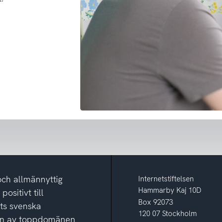
och allmännyttig
Internetstiftelsen
Hammarby Kaj 10D
ositivt till
Box 92073
ets svenska
120 07 Stockholm
ion av toppdomänen