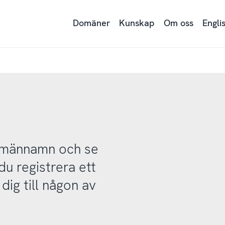
Domäner
Kunskap
Om oss
Engli
domännamn och se
u registrera ett
ig till någon av