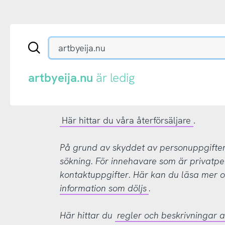
Sök
en
.se-
eller
artbyeija.nu
är ledig
.nu-
domän
Här hittar du våra återförsäljare
.
På grund av skyddet av personuppgifter d
sökning. För innehavare som är privatpe
kontaktuppgifter. Här kan du läsa mer
information som döljs
.
Här hittar du
regler och beskrivningar