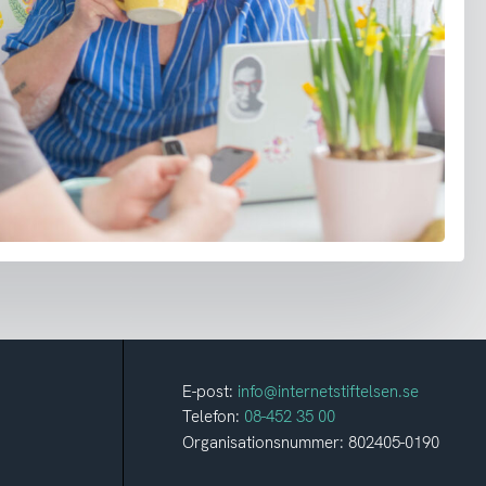
E-post:
info@internetstiftelsen.se
Telefon:
08-452 35 00
Organisationsnummer: 802405-0190