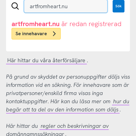
Sök
Sök
en
.se-
eller
artfromheart.nu
är redan registrerad
.nu-
Se innehavare
domän
Här hittar du våra återförsäljare
.
På grund av skyddet av personuppgifter döljs viss
information vid en sökning. För innehavare som är
privatpersoner/enskild firma visas inga
kontaktuppgifter. Här kan du läsa mer om
hur du
begär att ta del av den information som döljs
.
Här hittar du
regler och beskrivningar av
domännamnssökningar
.