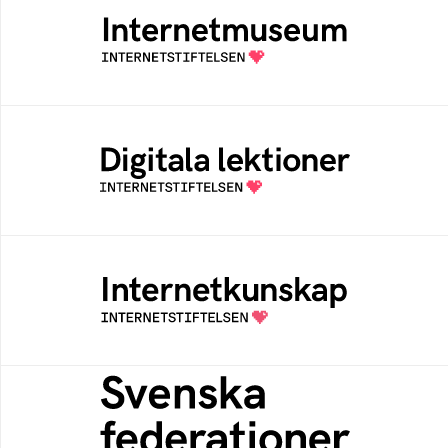
Ett digitalt museum som byggts, och kureras
av Internetstiftelsen
Digitala lektioner
Öppen digital lärresurs med färdiga lektioner
för alla stadier i grundskolan
Internetkunskap
Samlad kunskap som hjälper dig att bli en
säker och medveten internetanvändare
Svenska federationer
Grunden för medlemskap i en sektors- eller
kontextspecifik federation