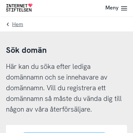
Till
Till
Meny
Till
navigering
innehåll
startsida
Hem
Sök domän
Här kan du söka efter lediga
domännamn och se innehavare av
domännamn. Vill du registrera ett
domännamn så måste du vända dig till
någon av våra återförsäljare.