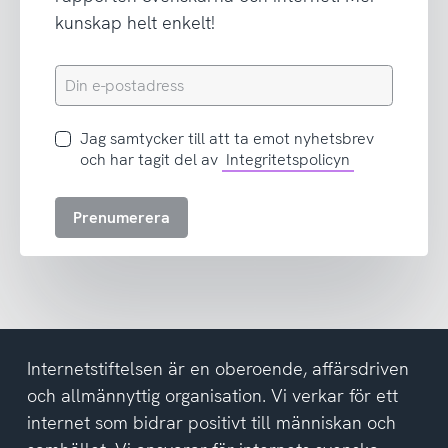
kunskap helt enkelt!
Din
e-
postadress
Jag
Jag samtycker till att ta emot nyhetsbrev
samtycker
och har tagit del av
Integritetspolicyn
till
att
Prenumerera
ta
emot
nyhetsbrev
och
har
tagit
del
Internetstiftelsen är en oberoende, affärsdriven
av
och allmännyttig organisation. Vi verkar för ett
integritetspolicyn
internet som bidrar positivt till människan och