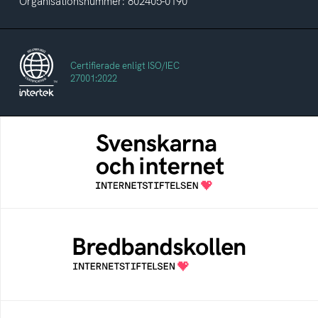
Organisationsnummer: 802405-0190
Certifierade enligt ISO/IEC
27001:2022
Svenskarna och internet
En årlig studie av svenska folkets
internetvanor
Bredbandskollen
Bredbandskollen är ett oberoende
konsumentverktyg som drivs av
Internetstiftelsen
Internetmuseum