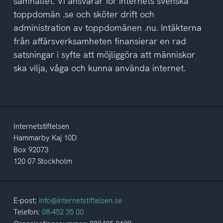
samhället. Vi ansvarar för internets svenska
toppdomän .se och sköter drift och
administration av toppdomänen .nu. Intäkterna
från affärsverksamheten finansierar en rad
satsningar i syfte att möjliggöra att människor
ska vilja, våga och kunna använda internet.
Internetstiftelsen
Hammarby Kaj 10D
Box 92073
120 07 Stockholm
E-post:
info@internetstiftelsen.se
Telefon:
08-452 35 00