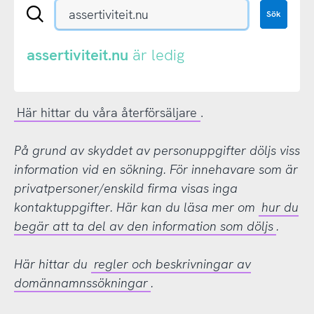
Sök
Sök
en
.se-
eller
assertiviteit.nu
är ledig
.nu-
domän
Här hittar du våra återförsäljare
.
På grund av skyddet av personuppgifter döljs viss
information vid en sökning. För innehavare som är
privatpersoner/enskild firma visas inga
kontaktuppgifter. Här kan du läsa mer om
hur du
begär att ta del av den information som döljs
.
Här hittar du
regler och beskrivningar av
domännamnssökningar
.