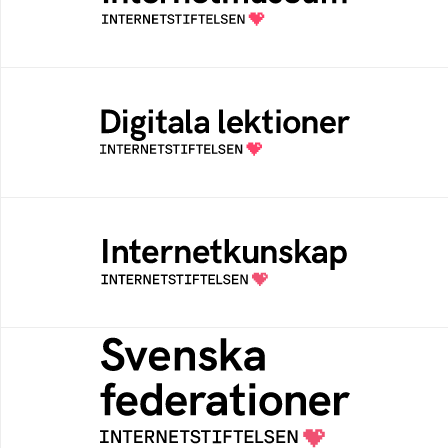
av Internetstiftelsen
Digitala lektioner
Öppen digital lärresurs med färdiga lektioner
för alla stadier i grundskolan
Internetkunskap
Samlad kunskap som hjälper dig att bli en
säker och medveten internetanvändare
Svenska federationer
Grunden för medlemskap i en sektors- eller
kontextspecifik federation