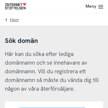
Till
Till
Meny
Till
navigering
innehåll
startsida
Hem
Sök domän
Här kan du söka efter lediga
domännamn och se innehavare av
domännamn. Vill du registrera ett
domännamn så måste du vända dig till
någon av våra återförsäljare.