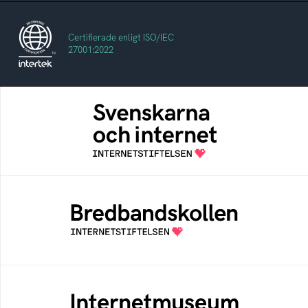
Certifierade enligt ISO/IEC
27001:2022
Svenskarna och internet
En årlig studie av svenska folkets
internetvanor
Bredbandskollen
Bredbandskollen är ett oberoende
konsumentverktyg som drivs av
Internetstiftelsen
Internetmuseum
Ett digitalt museum som byggts, och kureras