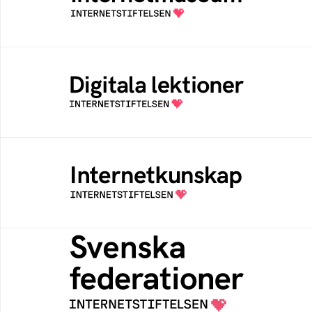
av Internetstiftelsen
Digitala lektioner
Öppen digital lärresurs med färdiga lektioner
för alla stadier i grundskolan
Internetkunskap
Samlad kunskap som hjälper dig att bli en
säker och medveten internetanvändare
Svenska federationer
Grunden för medlemskap i en sektors- eller
kontextspecifik federation