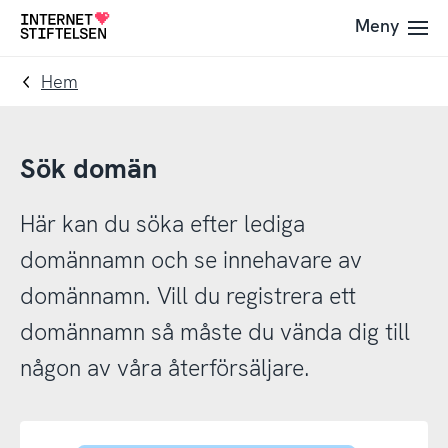
Till
Till
Meny
Till
navigering
innehåll
startsida
Hem
Sök domän
Här kan du söka efter lediga
domännamn och se innehavare av
domännamn. Vill du registrera ett
domännamn så måste du vända dig till
någon av våra återförsäljare.