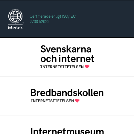
Certifierade enligt ISO/IEC
27001:2022
Svenskarna och internet
En årlig studie av svenska folkets
internetvanor
Bredbandskollen
Bredbandskollen är ett oberoende
konsumentverktyg som drivs av
Internetstiftelsen
Internetmuseum
Ett digitalt museum som byggts, och kureras