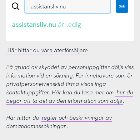
Sök
Sök
en
.se-
eller
assistansliv.nu
är ledig
.nu-
domän
Här hittar du våra återförsäljare
.
På grund av skyddet av personuppgifter döljs viss
information vid en sökning. För innehavare som är
privatpersoner/enskild firma visas inga
kontaktuppgifter. Här kan du läsa mer om
hur du
begär att ta del av den information som döljs
.
Här hittar du
regler och beskrivningar av
domännamnssökningar
.