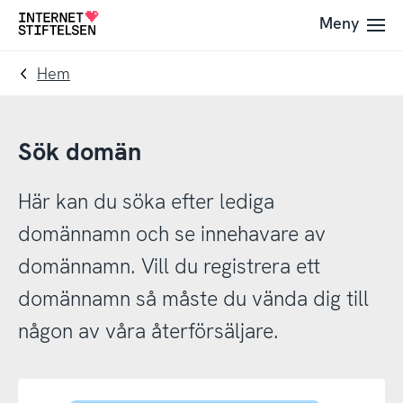
Till
Till
Meny
Till
navigering
innehåll
startsida
Hem
Sök domän
Här kan du söka efter lediga
domännamn och se innehavare av
domännamn. Vill du registrera ett
domännamn så måste du vända dig till
någon av våra återförsäljare.