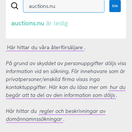
Sök
Sök
en
.se-
eller
auctions.nu
är ledig
.nu-
domän
Här hittar du våra återförsäljare
.
På grund av skyddet av personuppgifter döljs viss
information vid en sökning. För innehavare som är
privatpersoner/enskild firma visas inga
kontaktuppgifter. Här kan du läsa mer om
hur du
begär att ta del av den information som döljs
.
Här hittar du
regler och beskrivningar av
domännamnssökningar
.