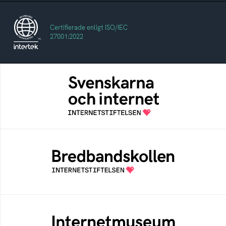
Certifierade enligt ISO/IEC
27001:2022
Svenskarna och internet
En årlig studie av svenska folkets
internetvanor
Bredbandskollen
Bredbandskollen är ett oberoende
konsumentverktyg som drivs av
Internetstiftelsen
Internetmuseum
Ett digitalt museum som byggts, och kureras