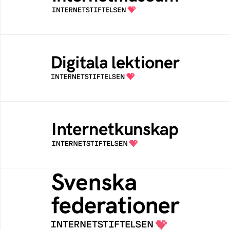
av Internetstiftelsen
Digitala lektioner
Öppen digital lärresurs med färdiga lektioner
för alla stadier i grundskolan
Internetkunskap
Samlad kunskap som hjälper dig att bli en
säker och medveten internetanvändare
Svenska federationer
Grunden för medlemskap i en sektors- eller
kontextspecifik federation