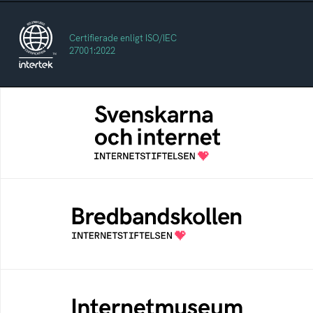
Certifierade enligt ISO/IEC
27001:2022
Svenskarna och internet
En årlig studie av svenska folkets
internetvanor
Bredbandskollen
Bredbandskollen är ett oberoende
konsumentverktyg som drivs av
Internetstiftelsen
Internetmuseum
Ett digitalt museum som byggts, och kureras