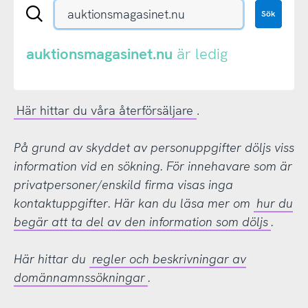
Sök
Sök
en
.se-
eller
auktionsmagasinet.nu
är ledig
.nu-
domän
Här hittar du våra återförsäljare
.
På grund av skyddet av personuppgifter döljs viss
information vid en sökning. För innehavare som är
privatpersoner/enskild firma visas inga
kontaktuppgifter. Här kan du läsa mer om
hur du
begär att ta del av den information som döljs
.
Här hittar du
regler och beskrivningar av
domännamnssökningar
.