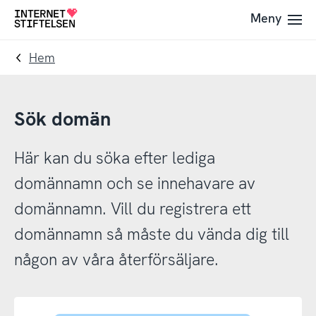
Till
Till
Meny
Till
navigering
innehåll
startsida
Hem
Sök domän
Här kan du söka efter lediga
domännamn och se innehavare av
domännamn. Vill du registrera ett
domännamn så måste du vända dig till
någon av våra återförsäljare.