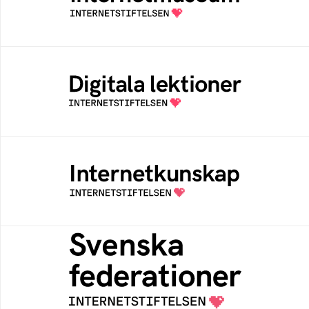
av Internetstiftelsen
Digitala lektioner
Öppen digital lärresurs med färdiga lektioner
för alla stadier i grundskolan
Internetkunskap
Samlad kunskap som hjälper dig att bli en
säker och medveten internetanvändare
Svenska federationer
Grunden för medlemskap i en sektors- eller
kontextspecifik federation