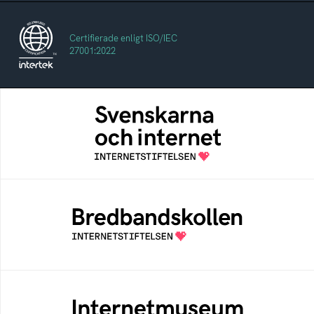
Certifierade enligt ISO/IEC
27001:2022
Svenskarna och internet
En årlig studie av svenska folkets
internetvanor
Bredbandskollen
Bredbandskollen är ett oberoende
konsumentverktyg som drivs av
Internetstiftelsen
Internetmuseum
Ett digitalt museum som byggts, och kureras