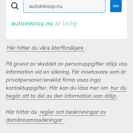
Sök
Sök
en
.se-
eller
autoinkoop.nu
är ledig
.nu-
domän
Här hittar du våra återförsäljare
.
På grund av skyddet av personuppgifter döljs viss
information vid en sökning. För innehavare som är
privatpersoner/enskild firma visas inga
kontaktuppgifter. Här kan du läsa mer om
hur du
begär att ta del av den information som döljs
.
Här hittar du
regler och beskrivningar av
domännamnssökningar
.