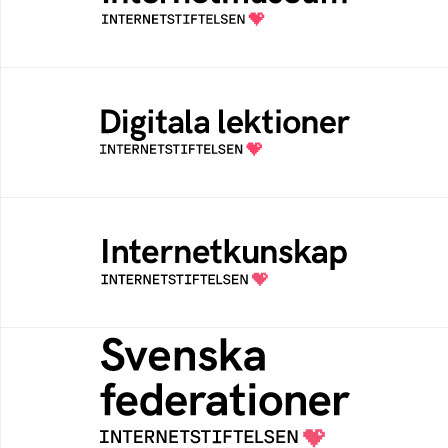
av Internetstiftelsen
Digitala lektioner
Öppen digital lärresurs med färdiga lektioner
för alla stadier i grundskolan
Internetkunskap
Samlad kunskap som hjälper dig att bli en
säker och medveten internetanvändare
Svenska federationer
Grunden för medlemskap i en sektors- eller
kontextspecifik federation