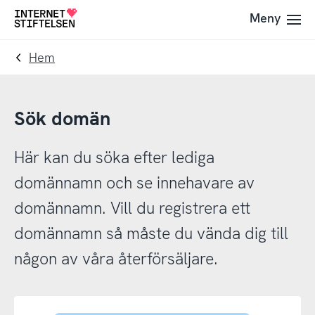
Till
Till
Meny
Till
navigering
innehåll
startsida
Hem
Sök domän
Här kan du söka efter lediga
domännamn och se innehavare av
domännamn. Vill du registrera ett
domännamn så måste du vända dig till
någon av våra återförsäljare.