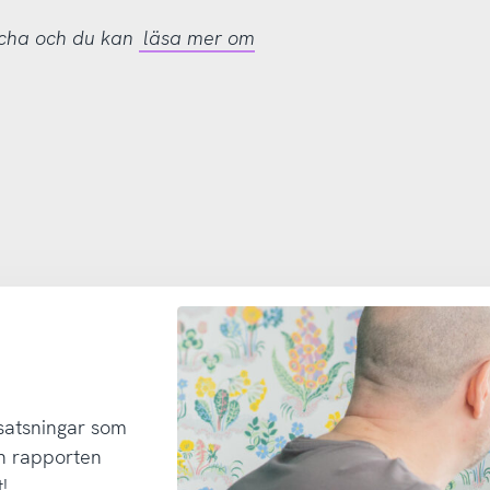
tcha och du kan
läsa mer om
 satsningar som
h rapporten
!