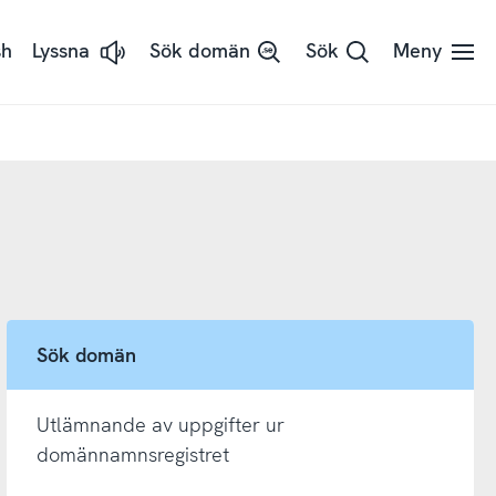
sh
Lyssna
Sök domän
Sök
Meny
Lyssna
på
sidans
text
med
ReadSpeaker
Sök domän
Utlämnande av uppgifter ur
domännamnsregistret