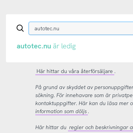
Sök
en
.se-
eller
autotec.nu
är ledig
.nu-
domän
Här hittar du våra återförsäljare
.
På grund av skyddet av personuppgifter d
sökning. För innehavare som är privatpe
kontaktuppgifter. Här kan du läsa mer
information som döljs
.
Här hittar du
regler och beskrivningar