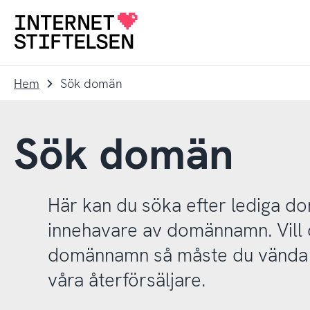
Till
Till
navigering
innehåll
Till
startsida
Hem
Sök domän
Sök domän
Här kan du söka efter lediga 
innehavare av domännamn. Vill d
domännamn så måste du vända d
våra återförsäljare.