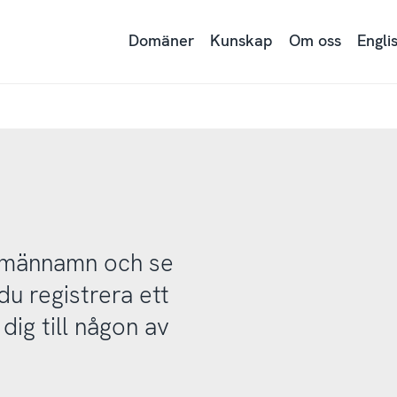
Domäner
Kunskap
Om oss
Engli
domännamn och se
u registrera ett
ig till någon av