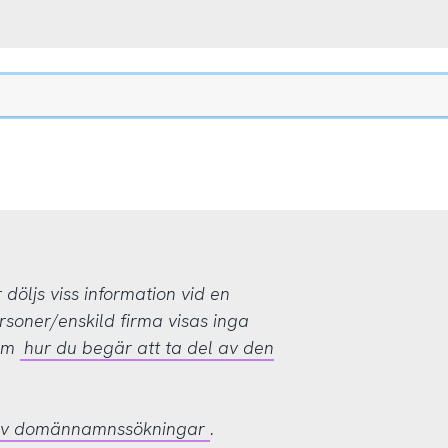
öljs viss information vid en
rsoner/enskild firma visas inga
 om
hur du begär att ta del av den
 av domännamnssökningar
.