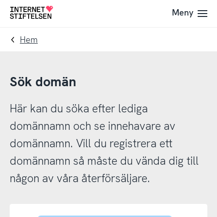
Till
Till
Meny
Till
navigering
innehåll
startsida
Hem
Sök domän
Här kan du söka efter lediga
domännamn och se innehavare av
domännamn. Vill du registrera ett
domännamn så måste du vända dig till
någon av våra återförsäljare.