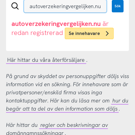
Sök
Sök
en
.se-
eller
autoverzekeringvergelijken.nu
är
.nu-
redan registrerad
Se innehavare
domän
Här hittar du våra återförsäljare
.
På grund av skyddet av personuppgifter döljs viss
information vid en sökning. För innehavare som är
privatpersoner/enskild firma visas inga
kontaktuppgifter. Här kan du läsa mer om
hur du
begär att ta del av den information som döljs
.
Här hittar du
regler och beskrivningar av
domännamnssökningar
.