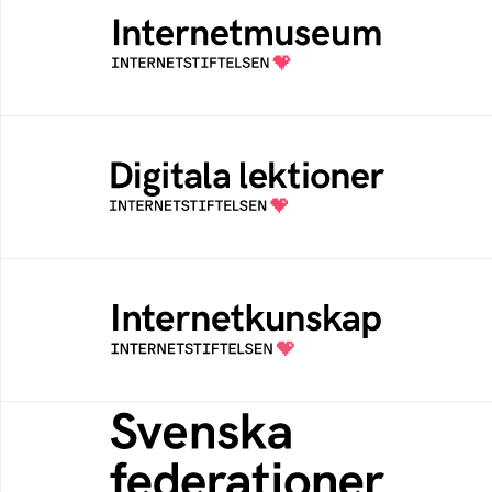
Ett digitalt museum som byggts, och kureras
av Internetstiftelsen
Digitala lektioner
Öppen digital lärresurs med färdiga lektioner
för alla stadier i grundskolan
Internetkunskap
Samlad kunskap som hjälper dig att bli en
säker och medveten internetanvändare
Svenska federationer
Grunden för medlemskap i en sektors- eller
kontextspecifik federation