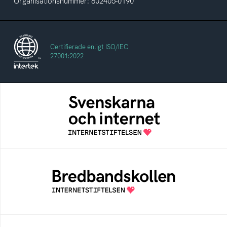
Organisationsnummer: 802405-0190
Certifierade enligt ISO/IEC
27001:2022
Svenskarna och internet
En årlig studie av svenska folkets
internetvanor
Bredbandskollen
Bredbandskollen är ett oberoende
konsumentverktyg som drivs av
Internetstiftelsen
Internetmuseum