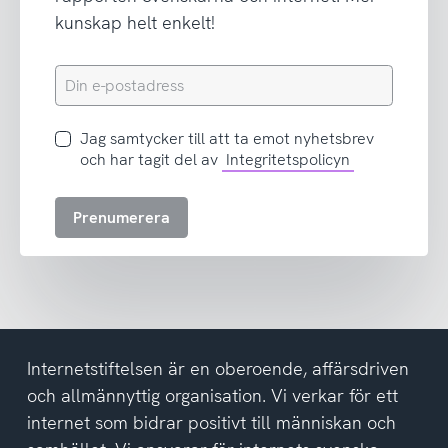
kunskap helt enkelt!
Din
e-
postadress
Jag
Jag samtycker till att ta emot nyhetsbrev
samtycker
och har tagit del av
Integritetspolicyn
till
att
Prenumerera
ta
emot
nyhetsbrev
och
har
tagit
del
Internetstiftelsen är en oberoende, affärsdriven
av
och allmännyttig organisation. Vi verkar för ett
integritetspolicyn
internet som bidrar positivt till människan och