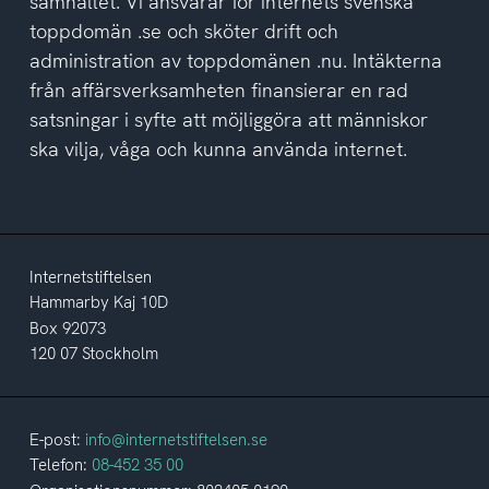
samhället. Vi ansvarar för internets svenska
toppdomän .se och sköter drift och
administration av toppdomänen .nu. Intäkterna
från affärsverksamheten finansierar en rad
satsningar i syfte att möjliggöra att människor
ska vilja, våga och kunna använda internet.
Internetstiftelsen
Hammarby Kaj 10D
Box 92073
120 07 Stockholm
E-post:
info@internetstiftelsen.se
Telefon:
08-452 35 00