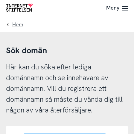
Till
Till
Meny
Till
navigering
innehåll
startsida
Hem
Sök domän
Här kan du söka efter lediga
domännamn och se innehavare av
domännamn. Vill du registrera ett
domännamn så måste du vända dig till
någon av våra återförsäljare.