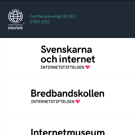
Certifierade enligt ISO/IEC
27001:2022
Svenskarna och internet
En årlig studie av svenska folkets
internetvanor
Bredbandskollen
Bredbandskollen är ett oberoende
konsumentverktyg som drivs av
Internetstiftelsen
Internetmuseum
Ett digitalt museum som byggts, och kureras