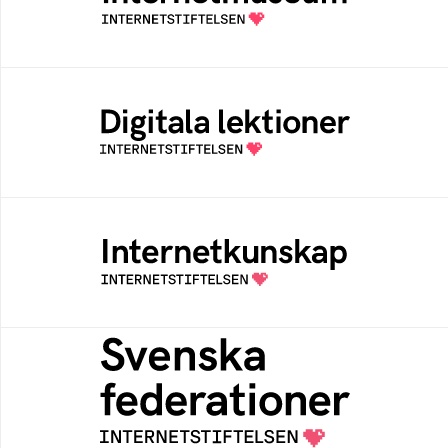
av Internetstiftelsen
Digitala lektioner
Öppen digital lärresurs med färdiga lektioner
för alla stadier i grundskolan
Internetkunskap
Samlad kunskap som hjälper dig att bli en
säker och medveten internetanvändare
Svenska federationer
Grunden för medlemskap i en sektors- eller
kontextspecifik federation