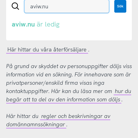
Sök
Sök
en
.se-
eller
aviw.nu
är ledig
.nu-
domän
Här hittar du våra återförsäljare
.
På grund av skyddet av personuppgifter döljs viss
information vid en sökning. För innehavare som är
privatpersoner/enskild firma visas inga
kontaktuppgifter. Här kan du läsa mer om
hur du
begär att ta del av den information som döljs
.
Här hittar du
regler och beskrivningar av
domännamnssökningar
.