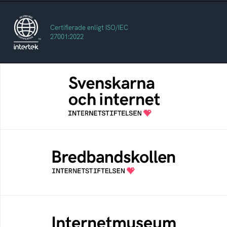
Certifierade enligt ISO/IEC
27001:2022
Svenskarna och internet
En årlig studie av svenska folkets
internetvanor
Bredbandskollen
Bredbandskollen är ett oberoende
konsumentverktyg som drivs av
Internetstiftelsen
Internetmuseum
Ett digitalt museum som byggts, och kureras