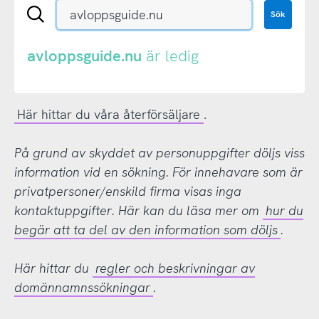
Sök
Sök
en
.se-
eller
avloppsguide.nu
är ledig
.nu-
domän
Här hittar du våra återförsäljare
.
På grund av skyddet av personuppgifter döljs viss
information vid en sökning. För innehavare som är
privatpersoner/enskild firma visas inga
kontaktuppgifter. Här kan du läsa mer om
hur du
begär att ta del av den information som döljs
.
Här hittar du
regler och beskrivningar av
domännamnssökningar
.