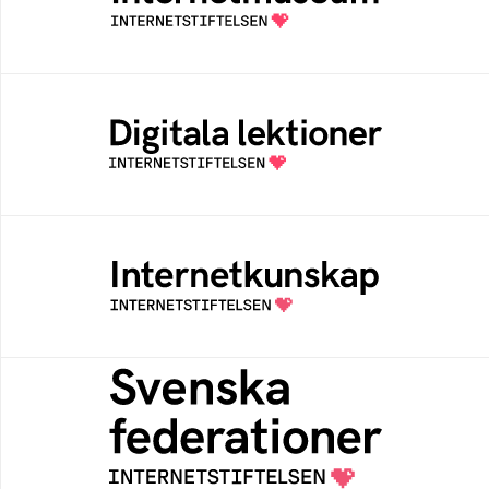
av Internetstiftelsen
Digitala lektioner
Öppen digital lärresurs med färdiga lektioner
för alla stadier i grundskolan
Internetkunskap
Samlad kunskap som hjälper dig att bli en
säker och medveten internetanvändare
Svenska federationer
Grunden för medlemskap i en sektors- eller
kontextspecifik federation