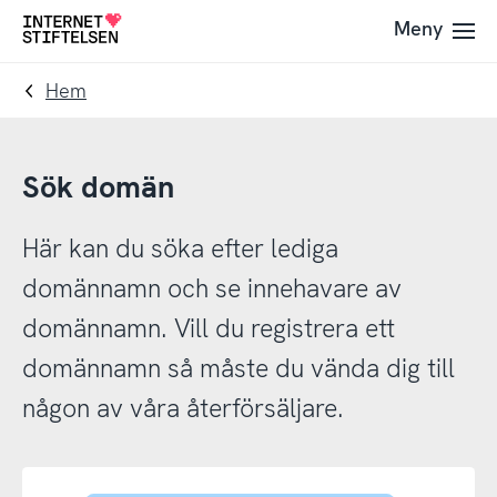
Till
Till
Meny
Till
navigering
innehåll
startsida
Hem
Sök domän
Här kan du söka efter lediga
domännamn och se innehavare av
domännamn. Vill du registrera ett
domännamn så måste du vända dig till
någon av våra återförsäljare.