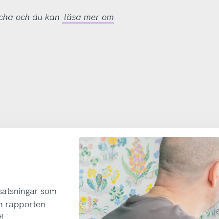
tcha och du kan
läsa mer om
 satsningar som
h rapporten
!