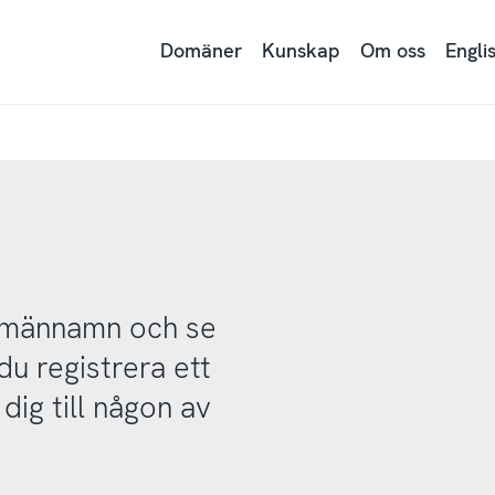
Domäner
Kunskap
Om oss
Engli
domännamn och se
u registrera ett
ig till någon av