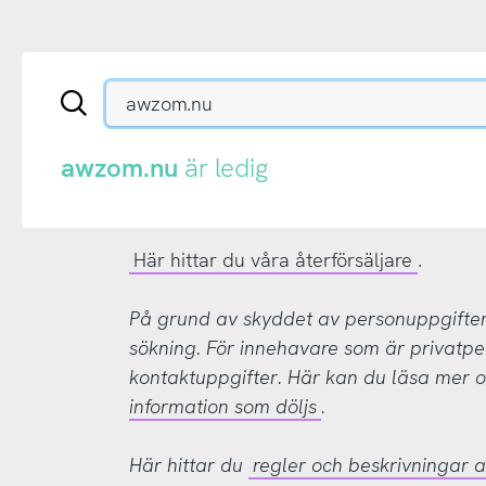
Sök
en
.se-
eller
awzom.nu
är ledig
.nu-
domän
Här hittar du våra återförsäljare
.
På grund av skyddet av personuppgifter d
sökning. För innehavare som är privatpe
kontaktuppgifter. Här kan du läsa mer
information som döljs
.
Här hittar du
regler och beskrivningar