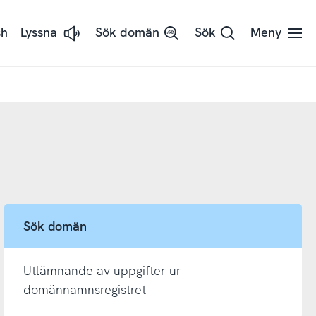
sh
Lyssna
Sök domän
Sök
Meny
Lyssna
på
sidans
text
med
ReadSpeaker
Sök domän
Utlämnande av uppgifter ur
domännamnsregistret