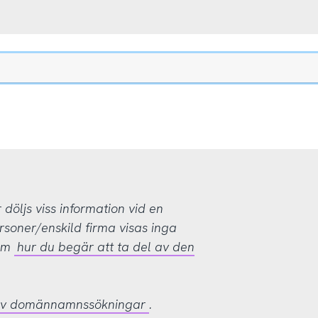
öljs viss information vid en
rsoner/enskild firma visas inga
 om
hur du begär att ta del av den
 av domännamnssökningar
.