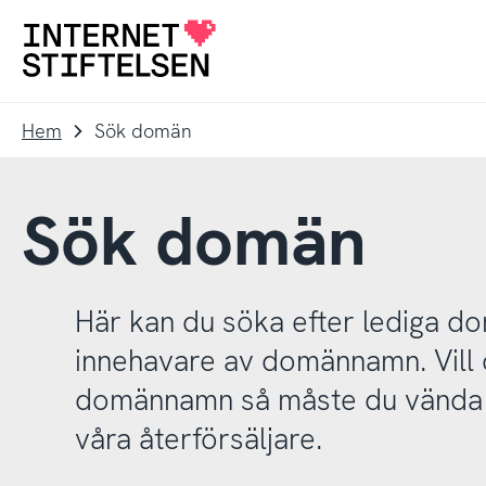
Till
Till
navigering
innehåll
Till
startsida
Hem
Sök domän
Sök domän
Här kan du söka efter lediga 
innehavare av domännamn. Vill d
domännamn så måste du vända d
våra återförsäljare.