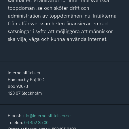
samhället. Vi ansvarar för internets svenska
toppdomän .se och sköter drift och
administration av toppdomänen .nu. Intäkterna
från affärsverksamheten finansierar en rad
satsningar i syfte att möjliggöra att människor
ska vilja, våga och kunna använda internet.
Internetstiftelsen
Hammarby Kaj 10D
Box 92073
120 07 Stockholm
E-post:
info@internetstiftelsen.se
Telefon:
08-452 35 00