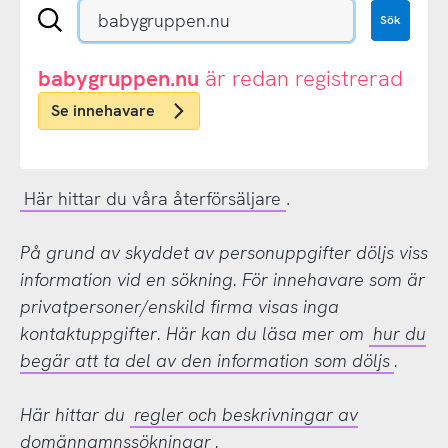
Sök
Sök
en
.se-
eller
babygruppen.nu
är redan registrerad
.nu-
Se innehavare
domän
Här hittar du våra återförsäljare
.
På grund av skyddet av personuppgifter döljs viss
information vid en sökning. För innehavare som är
privatpersoner/enskild firma visas inga
kontaktuppgifter. Här kan du läsa mer om
hur du
begär att ta del av den information som döljs
.
Här hittar du
regler och beskrivningar av
domännamnssökningar
.