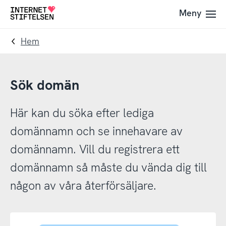
Till
Till
Meny
Till
navigering
innehåll
startsida
Hem
Sök domän
Här kan du söka efter lediga
domännamn och se innehavare av
domännamn. Vill du registrera ett
domännamn så måste du vända dig till
någon av våra återförsäljare.