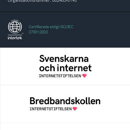
Organisationsnummer: 802405-0190
Certifierade enligt ISO/IEC
27001:2022
Svenskarna och internet
En årlig studie av svenska folkets
internetvanor
Bredbandskollen
Bredbandskollen är ett oberoende
konsumentverktyg som drivs av
Internetstiftelsen
Internetmuseum