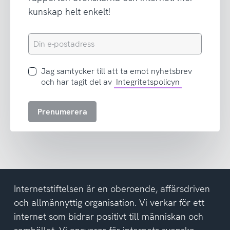
kunskap helt enkelt!
Din
e-
postadress
Jag
Jag samtycker till att ta emot nyhetsbrev
samtycker
och har tagit del av
Integritetspolicyn
till
att
Prenumerera
ta
emot
nyhetsbrev
och
har
tagit
del
Internetstiftelsen är en oberoende, affärsdriven
av
och allmännyttig organisation. Vi verkar för ett
integritetspolicyn
internet som bidrar positivt till människan och