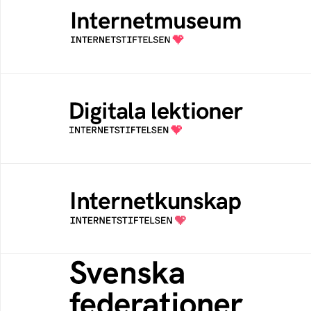
Ett digitalt museum som byggts, och kureras
av Internetstiftelsen
Digitala lektioner
Öppen digital lärresurs med färdiga lektioner
för alla stadier i grundskolan
Internetkunskap
Samlad kunskap som hjälper dig att bli en
säker och medveten internetanvändare
Svenska federationer
Grunden för medlemskap i en sektors- eller
kontextspecifik federation