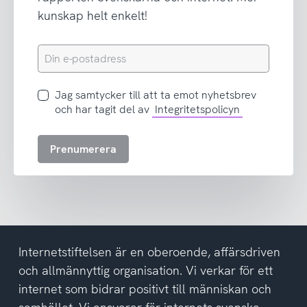
kunskap helt enkelt!
Din
e-
postadress
Jag
Jag samtycker till att ta emot nyhetsbrev
samtycker
och har tagit del av
Integritetspolicyn
till
att
Prenumerera
ta
emot
nyhetsbrev
och
har
tagit
del
Internetstiftelsen är en oberoende, affärsdriven
av
och allmännyttig organisation. Vi verkar för ett
integritetspolicyn
internet som bidrar positivt till människan och