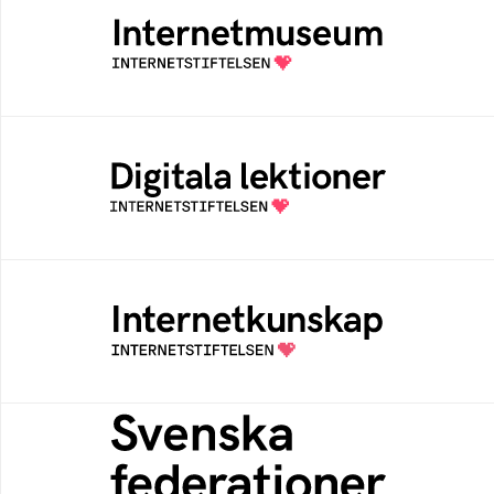
Ett digitalt museum som byggts, och kureras
av Internetstiftelsen
Digitala lektioner
Öppen digital lärresurs med färdiga lektioner
för alla stadier i grundskolan
Internetkunskap
Samlad kunskap som hjälper dig att bli en
säker och medveten internetanvändare
Svenska federationer
Grunden för medlemskap i en sektors- eller
kontextspecifik federation