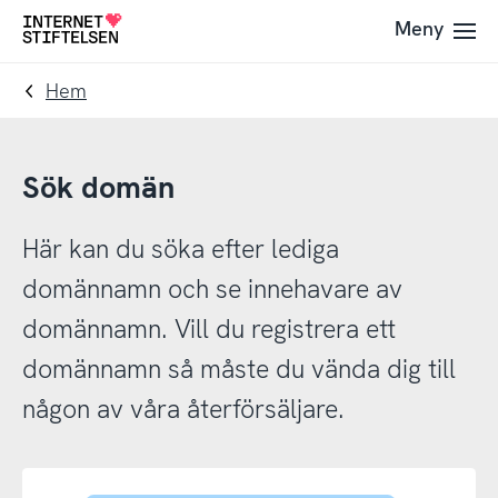
Till
Till
Meny
Till
navigering
innehåll
startsida
Hem
Sök domän
Här kan du söka efter lediga
domännamn och se innehavare av
domännamn. Vill du registrera ett
domännamn så måste du vända dig till
någon av våra återförsäljare.