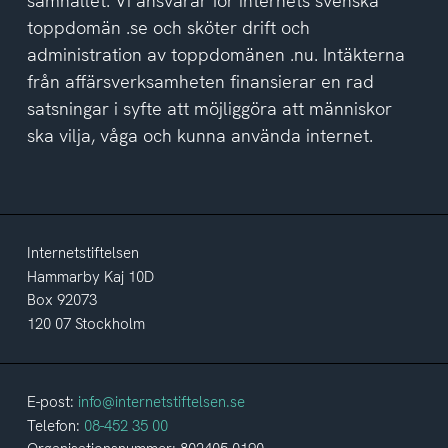
samhället. Vi ansvarar för internets svenska
toppdomän .se och sköter drift och
administration av toppdomänen .nu. Intäkterna
från affärsverksamheten finansierar en rad
satsningar i syfte att möjliggöra att människor
ska vilja, våga och kunna använda internet.
Internetstiftelsen
Hammarby Kaj 10D
Box 92073
120 07 Stockholm
E-post:
info@internetstiftelsen.se
Telefon:
08-452 35 00