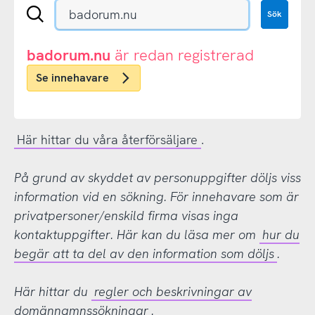
Sök
Sök
en
.se-
eller
badorum.nu
är redan registrerad
.nu-
Se innehavare
domän
Här hittar du våra återförsäljare
.
På grund av skyddet av personuppgifter döljs viss
information vid en sökning. För innehavare som är
privatpersoner/enskild firma visas inga
kontaktuppgifter. Här kan du läsa mer om
hur du
begär att ta del av den information som döljs
.
Här hittar du
regler och beskrivningar av
domännamnssökningar
.