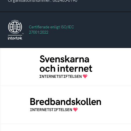
Organisationsnummer: 802405-0190
Certifierade enligt ISO/IEC
27001:2022
Svenskarna och internet
En årlig studie av svenska folkets
internetvanor
Bredbandskollen
Bredbandskollen är ett oberoende
konsumentverktyg som drivs av
Internetstiftelsen
Internetmuseum