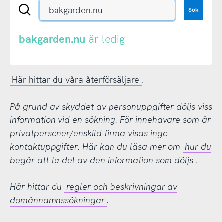
Sök
Sök
en
.se-
eller
bakgarden.nu
är ledig
.nu-
domän
Här hittar du våra återförsäljare
.
På grund av skyddet av personuppgifter döljs viss
information vid en sökning. För innehavare som är
privatpersoner/enskild firma visas inga
kontaktuppgifter. Här kan du läsa mer om
hur du
begär att ta del av den information som döljs
.
Här hittar du
regler och beskrivningar av
domännamnssökningar
.