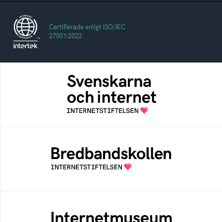
Certifierade enligt ISO/IEC
27001:2022
Svenskarna och internet
En årlig studie av svenska folkets
internetvanor
Bredbandskollen
Bredbandskollen är ett oberoende
konsumentverktyg som drivs av
Internetstiftelsen
Internetmuseum
Ett digitalt museum som byggts, och kureras