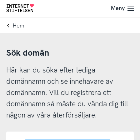
Till
Till
Meny
Till
navigering
innehåll
startsida
Hem
Sök domän
Här kan du söka efter lediga
domännamn och se innehavare av
domännamn. Vill du registrera ett
domännamn så måste du vända dig till
någon av våra återförsäljare.