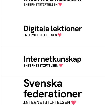
av Internetstiftelsen
Digitala lektioner
Öppen digital lärresurs med färdiga lektioner
för alla stadier i grundskolan
Internetkunskap
Samlad kunskap som hjälper dig att bli en
säker och medveten internetanvändare
Svenska federationer
Grunden för medlemskap i en sektors- eller
kontextspecifik federation