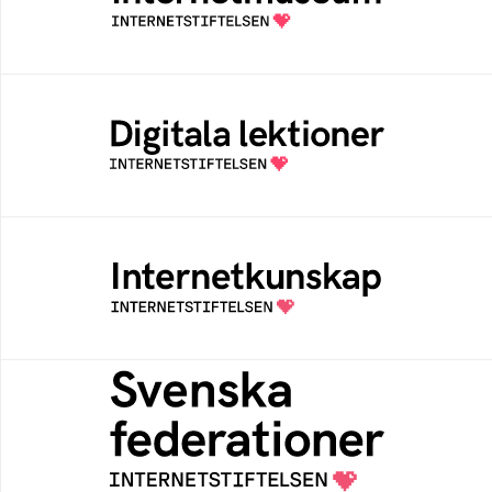
av Internetstiftelsen
Digitala lektioner
Öppen digital lärresurs med färdiga lektioner
för alla stadier i grundskolan
Internetkunskap
Samlad kunskap som hjälper dig att bli en
säker och medveten internetanvändare
Svenska federationer
Grunden för medlemskap i en sektors- eller
kontextspecifik federation