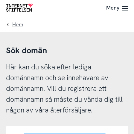
Till
Till
Meny
Till
navigering
innehåll
startsida
Hem
Sök domän
Här kan du söka efter lediga
domännamn och se innehavare av
domännamn. Vill du registrera ett
domännamn så måste du vända dig till
någon av våra återförsäljare.