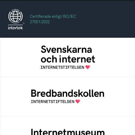
Certifierade enligt ISO/IEC
27001:2022
Svenskarna och internet
En årlig studie av svenska folkets
internetvanor
Bredbandskollen
Bredbandskollen är ett oberoende
konsumentverktyg som drivs av
Internetstiftelsen
Internetmuseum
Ett digitalt museum som byggts, och kureras