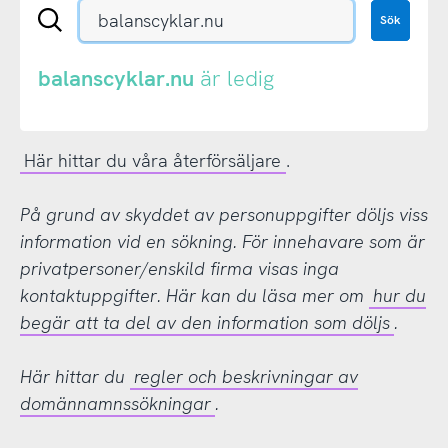
Sök
Sök
en
.se-
eller
balanscyklar.nu
är ledig
.nu-
domän
Här hittar du våra återförsäljare
.
På grund av skyddet av personuppgifter döljs viss
information vid en sökning. För innehavare som är
privatpersoner/enskild firma visas inga
kontaktuppgifter. Här kan du läsa mer om
hur du
begär att ta del av den information som döljs
.
Här hittar du
regler och beskrivningar av
domännamnssökningar
.