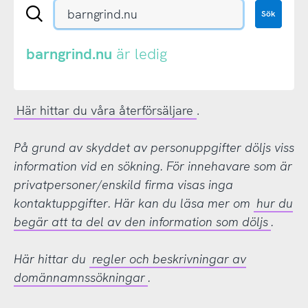
Sök
Sök
en
.se-
eller
barngrind.nu
är ledig
.nu-
domän
Här hittar du våra återförsäljare
.
På grund av skyddet av personuppgifter döljs viss
information vid en sökning. För innehavare som är
privatpersoner/enskild firma visas inga
kontaktuppgifter. Här kan du läsa mer om
hur du
begär att ta del av den information som döljs
.
Här hittar du
regler och beskrivningar av
domännamnssökningar
.