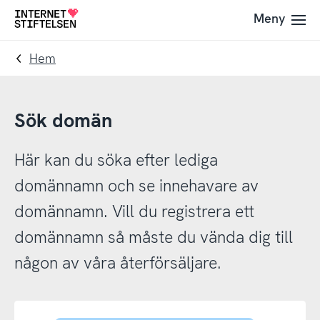
Till
Till
Meny
Till
navigering
innehåll
startsida
Hem
Sök domän
Här kan du söka efter lediga
domännamn och se innehavare av
domännamn. Vill du registrera ett
domännamn så måste du vända dig till
någon av våra återförsäljare.