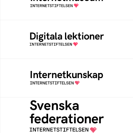
av Internetstiftelsen
Digitala lektioner
Öppen digital lärresurs med färdiga lektioner
för alla stadier i grundskolan
Internetkunskap
Samlad kunskap som hjälper dig att bli en
säker och medveten internetanvändare
Svenska federationer
Grunden för medlemskap i en sektors- eller
kontextspecifik federation