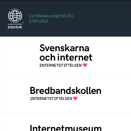
Certifierade enligt ISO/IEC
27001:2022
Svenskarna och internet
En årlig studie av svenska folkets
internetvanor
Bredbandskollen
Bredbandskollen är ett oberoende
konsumentverktyg som drivs av
Internetstiftelsen
Internetmuseum
Ett digitalt museum som byggts, och kureras