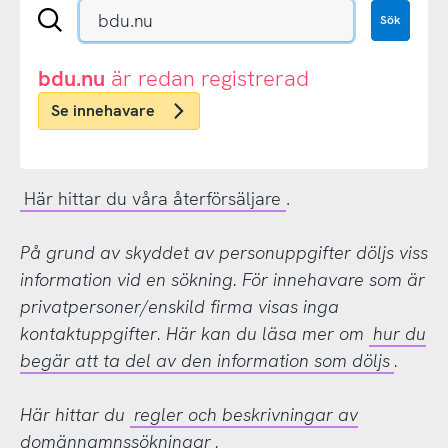
Sök
Sök
en
.se-
eller
bdu.nu
är redan registrerad
.nu-
Se innehavare
domän
Här hittar du våra återförsäljare
.
På grund av skyddet av personuppgifter döljs viss
information vid en sökning. För innehavare som är
privatpersoner/enskild firma visas inga
kontaktuppgifter. Här kan du läsa mer om
hur du
begär att ta del av den information som döljs
.
Här hittar du
regler och beskrivningar av
domännamnssökningar
.