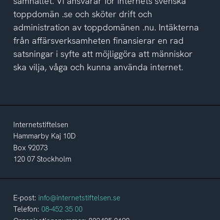
samhället. Vi ansvarar för internets svenska
toppdomän .se och sköter drift och
administration av toppdomänen .nu. Intäkterna
från affärsverksamheten finansierar en rad
satsningar i syfte att möjliggöra att människor
ska vilja, våga och kunna använda internet.
Internetstiftelsen
Hammarby Kaj 10D
Box 92073
120 07 Stockholm
E-post:
info@internetstiftelsen.se
Telefon:
08-452 35 00