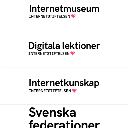
Ett digitalt museum som byggts, och kureras
av Internetstiftelsen
Digitala lektioner
Öppen digital lärresurs med färdiga lektioner
för alla stadier i grundskolan
Internetkunskap
Samlad kunskap som hjälper dig att bli en
säker och medveten internetanvändare
Svenska federationer
Grunden för medlemskap i en sektors- eller
kontextspecifik federation