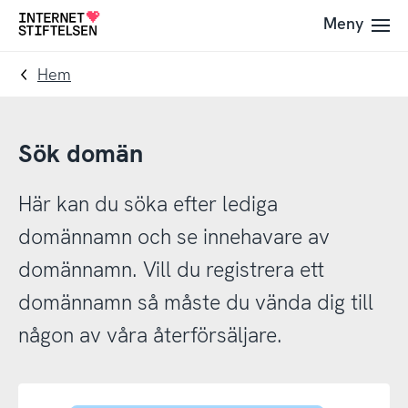
Till
Till
Meny
Till
navigering
innehåll
startsida
Hem
Sök domän
Här kan du söka efter lediga
domännamn och se innehavare av
domännamn. Vill du registrera ett
domännamn så måste du vända dig till
någon av våra återförsäljare.