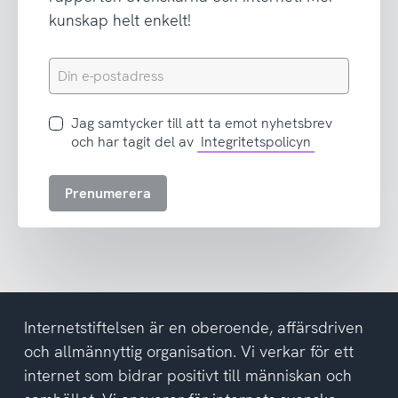
kunskap helt enkelt!
Din
e-
postadress
Jag
Jag samtycker till att ta emot nyhetsbrev
samtycker
och har tagit del av
Integritetspolicyn
till
att
Prenumerera
ta
emot
nyhetsbrev
och
har
tagit
del
Internetstiftelsen är en oberoende, affärsdriven
av
och allmännyttig organisation. Vi verkar för ett
integritetspolicyn
internet som bidrar positivt till människan och