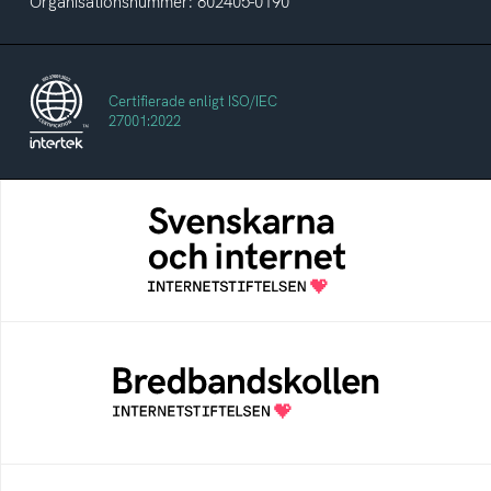
Organisationsnummer: 802405-0190
Certifierade enligt ISO/IEC
27001:2022
Svenskarna och internet
En årlig studie av svenska folkets
internetvanor
Bredbandskollen
Bredbandskollen är ett oberoende
konsumentverktyg som drivs av
Internetstiftelsen
Internetmuseum