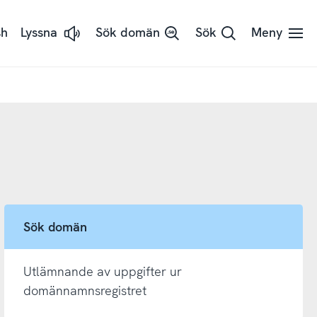
sh
Lyssna
Sök domän
Sök
Meny
Lyssna
på
sidans
text
med
ReadSpeaker
Sök domän
Utlämnande av uppgifter ur
domännamnsregistret