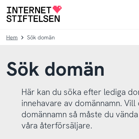
Till
Till
navigering
innehåll
Till
startsida
Hem
Sök domän
Sök domän
Här kan du söka efter lediga 
innehavare av domännamn. Vill d
domännamn så måste du vända d
våra återförsäljare.