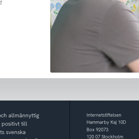
!
och allmännyttig
Internetstiftelsen
Hammarby Kaj 10D
ositivt till
Box 92073
ets svenska
120 07 Stockholm