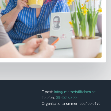
E-post:
info@internetstiftelsen.se
Telefon:
08-452 35 00
Organisationsnummer: 802405-0190