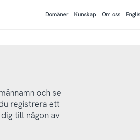
Domäner
Kunskap
Om oss
Engli
domännamn och se
u registrera ett
ig till någon av