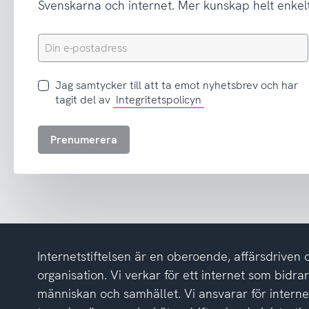
Svenskarna och internet. Mer kunskap helt enkelt
Din
e-
postadress
Jag
Jag samtycker till att ta emot nyhetsbrev och har
samtycker
tagit del av
Integritetspolicyn
till
att
Prenumerera
ta
emot
nyhetsbrev
och
har
tagit
del
Internetstiftelsen är en oberoende, affärsdriven 
av
integritetspolicyn
organisation. Vi verkar för ett internet som bidrar p
människan och samhället. Vi ansvarar för intern