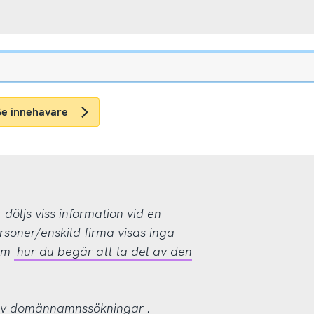
Se innehavare
öljs viss information vid en
rsoner/enskild firma visas inga
 om
hur du begär att ta del av den
 av domännamnssökningar
.