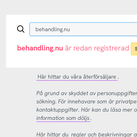
Sök
en
.se-
eller
behandling.nu
är redan registrerad
.nu-
domän
Här hittar du våra återförsäljare
.
På grund av skyddet av personuppgifter d
sökning. För innehavare som är privatpe
kontaktuppgifter. Här kan du läsa mer
information som döljs
.
Här hittar du
regler och beskrivningar