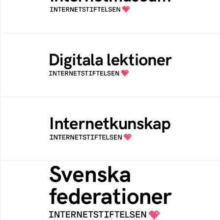
av Internetstiftelsen
Digitala lektioner
Öppen digital lärresurs med färdiga lektioner
för alla stadier i grundskolan
Internetkunskap
Samlad kunskap som hjälper dig att bli en
säker och medveten internetanvändare
Svenska federationer
Grunden för medlemskap i en sektors- eller
kontextspecifik federation