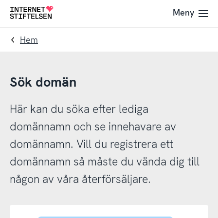
Till
Till
Meny
Till
navigering
innehåll
startsida
Hem
Sök domän
Här kan du söka efter lediga
domännamn och se innehavare av
domännamn. Vill du registrera ett
domännamn så måste du vända dig till
någon av våra återförsäljare.