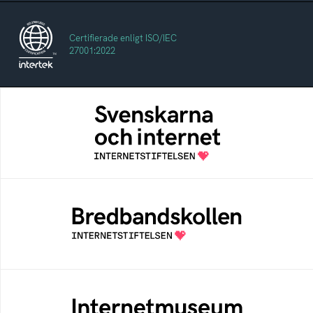
Certifierade enligt ISO/IEC
27001:2022
Svenskarna och internet
En årlig studie av svenska folkets
internetvanor
Bredbandskollen
Bredbandskollen är ett oberoende
konsumentverktyg som drivs av
Internetstiftelsen
Internetmuseum
Ett digitalt museum som byggts, och kureras