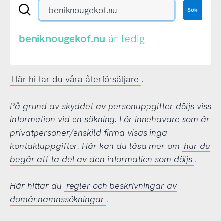
Sök
Sök
en
.se-
eller
beniknougekof.nu
är ledig
.nu-
domän
Här hittar du våra återförsäljare
.
På grund av skyddet av personuppgifter döljs viss
information vid en sökning. För innehavare som är
privatpersoner/enskild firma visas inga
kontaktuppgifter. Här kan du läsa mer om
hur du
begär att ta del av den information som döljs
.
Här hittar du
regler och beskrivningar av
domännamnssökningar
.